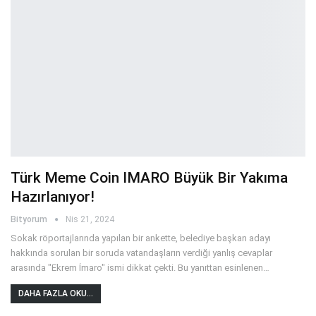
Türk Meme Coin IMARO Büyük Bir Yakıma
Hazırlanıyor!
Bityorum
Nis 21, 2024
Sokak röportajlarında yapılan bir ankette, belediye başkan adayı
hakkında sorulan bir soruda vatandaşların verdiği yanlış cevaplar
arasında "Ekrem İmaro" ismi dikkat çekti. Bu yanıttan esinlenen
…
DAHA FAZLA OKU...