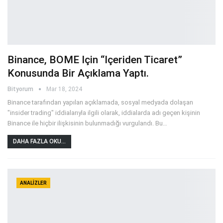
Binance, BOME Için “içeriden Ticaret”
Konusunda Bir Açıklama Yaptı.
Bityorum
Mar 18, 2024
Binance tarafından yapılan açıklamada, sosyal medyada dolaşan
"insider trading" iddialarıyla ilgili olarak, iddialarda adı geçen kişinin
Binance ile hiçbir ilişkisinin bulunmadığı vurgulandı. Bu
…
DAHA FAZLA OKU...
ANALIZLER