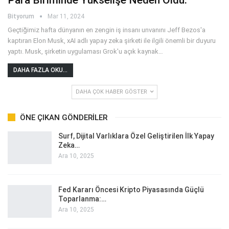
Bityorum
Mar 11, 2024
Geçtiğimiz hafta dünyanın en zengin iş insanı unvanını Jeff Bezos'a
kaptıran Elon Musk, xAI adlı yapay zeka şirketi ile ilgili önemli bir duyuru
yaptı. Musk, şirketin uygulaması Grok'u açık kaynak
…
DAHA FAZLA OKU...
DAHA ÇOK HABER GÖSTER
ÖNE ÇIKAN GÖNDERILER
Surf, Dijital Varlıklara Özel Geliştirilen İlk Yapay
Zeka…
Ara 10, 2025
Fed Kararı Öncesi Kripto Piyasasında Güçlü
Toparlanma:…
Ara 10, 2025