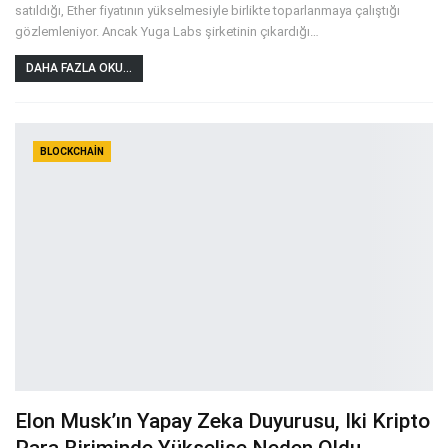
satıldığı, Ether fiyatının yükselmesiyle birlikte toparlanmaya çalıştığı
gözlemleniyor. Ancak Yuga Labs şirketinin çıkardığı
…
DAHA FAZLA OKU...
BLOCKCHAIN
Elon Musk’ın Yapay Zeka Duyurusu, Iki Kripto
Para Biriminde Yükselişe Neden Oldu.