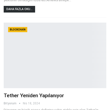
yetkisinin olmadığını iddia etti.Amerika Birleşik
…
DAHA FAZLA OKU...
BLOCKCHAIN
Tether Yeniden Yapılanıyor
Bityorum
Nis 18, 2024
Dünyanın en büyük piyasa değerine sahip stable coin olan Tether'in