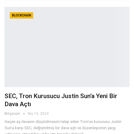
BLOCKCHAIN
SEC, Tron Kurusucu Justin Sun’a Yeni Bir
Dava Açtı
Bityorum
Nis 19, 2024
Geçen ay davanın düşürülmesini talep eden Tron'un kurucusu Justin
Sun'a karşı SEC, değiştirilmiş bir dava açtı ve düzenleyicinin yargı