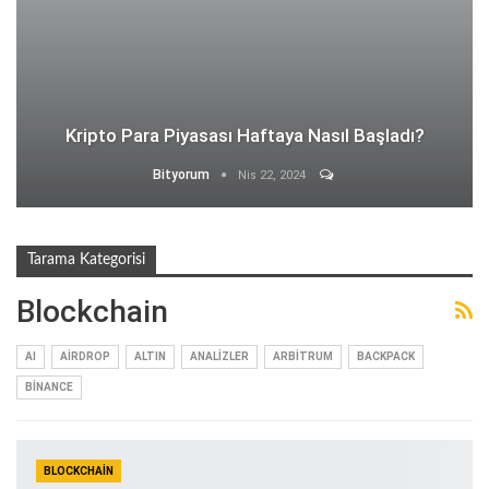
Kripto Para Piyasası Haftaya Nasıl Başladı?
Bityorum
Nis 22, 2024
Tarama Kategorisi
Blockchain
AI
AIRDROP
ALTIN
ANALIZLER
ARBITRUM
BACKPACK
BINANCE
BLOCKCHAIN