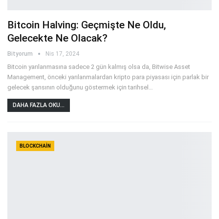
Bitcoin Halving: Geçmişte Ne Oldu,
Gelecekte Ne Olacak?
Bityorum
Nis 17, 2024
Bitcoin yarılanmasına sadece 2 gün kalmış olsa da, Bitwise Asset
Management, önceki yarılanmalardan kripto para piyasası için parlak bir
gelecek şansının olduğunu göstermek için tarihsel
…
DAHA FAZLA OKU...
BLOCKCHAIN