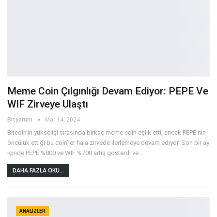
Meme Coin Çılgınlığı Devam Ediyor: PEPE Ve
WIF Zirveye Ulaştı
Bityorum
Mar 14, 2024
Bitcoin'in yükselişi sırasında birkaç meme coin eşlik etti, ancak PEPE'nin
öncülük ettiği bu coin'ler hala zirvede ilerlemeye devam ediyor. Son bir ay
içinde PEPE %800 ve WIF %700 artış gösterdi ve
…
DAHA FAZLA OKU...
ANALIZLER