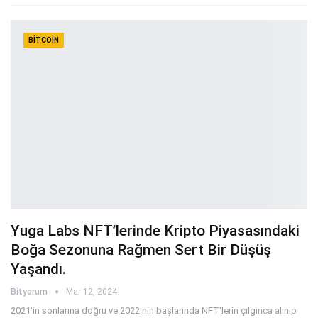
BITCOIN
Yuga Labs NFT’lerinde Kripto Piyasasındaki
Boğa Sezonuna Rağmen Sert Bir Düşüş
Yaşandı.
Bityorum
Mar 12, 2024
2021'in sonlarına doğru ve 2022'nin başlarında NFT'lerin çılgınca alınıp