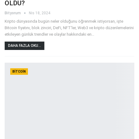
OLDU?
Bityorum
Nis 18, 2024
Kripto dünyasında bugün neler olduğunu öğrenmek istiyorsan, işte
Bitcoin fiyatını, blok zinciri, DeFi, NFT'ler, Web3 ve kripto düzenlemelerini
etkileyen günlük trendler ve olaylar hakkındaki en
…
DAHA FAZLA OKU...
BITCOIN