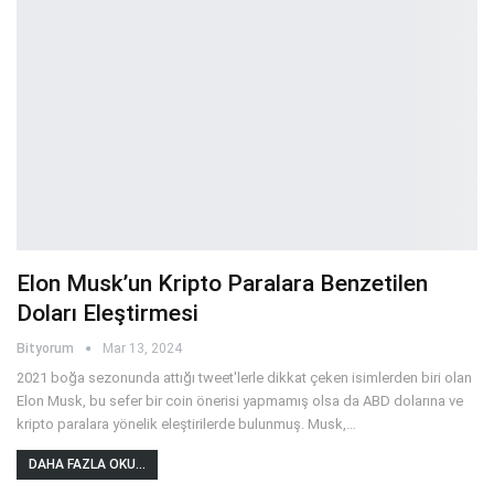
Elon Musk’un Kripto Paralara Benzetilen
Doları Eleştirmesi
Bityorum
Mar 13, 2024
2021 boğa sezonunda attığı tweet'lerle dikkat çeken isimlerden biri olan
Elon Musk, bu sefer bir coin önerisi yapmamış olsa da ABD dolarına ve
kripto paralara yönelik eleştirilerde bulunmuş. Musk,
…
DAHA FAZLA OKU...