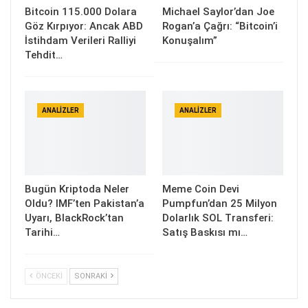
Bitcoin 115.000 Dolara
Michael Saylor’dan Joe
Göz Kırpıyor: Ancak ABD
Rogan’a Çağrı: “Bitcoin’i
İstihdam Verileri Ralliyi
Konuşalım”
Tehdit…
ANALIZLER
ANALIZLER
Bugün Kriptoda Neler
Meme Coin Devi
Oldu? IMF’ten Pakistan’a
Pumpfun’dan 25 Milyon
Uyarı, BlackRock’tan
Dolarlık SOL Transferi:
Tarihi…
Satış Baskısı mı…
ÖNCEKI
SONRAKI