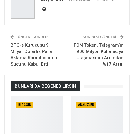
ÖNCEKI GÖNDERI
SONRAKI GÖNDERI
BTC-e Kurucusu 9
TON Token, Telegram’ın
Milyar Dolarlık Para
900 Milyon Kullanıcıya
Aklama Komplosunda
Ulaşmasının Ardından
Suçunu Kabul Etti
%17 Arttı!
BUNLARI DA BEĞENEBILIRSIN
BITCOIN
ANALIZLER