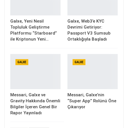
Galxe, Yeni Nesil
Galxe, Web3’e KYC
Topluluk Geliştirme
Devrimi Getiriyor:
Platformu “Starboard”
Passport V3 Sumsub
ile Kriptonun Yeni…
Ortaklığıyla Başladı
GALXE
GALXE
Messari, Galxe ve
Messari, Galxe’nin
Gravity Hakkında Önemli
“Super App” Rolünü Öne
Bilgiler İçeren Genel Bir
Çıkarıyor
Rapor Yayınladı