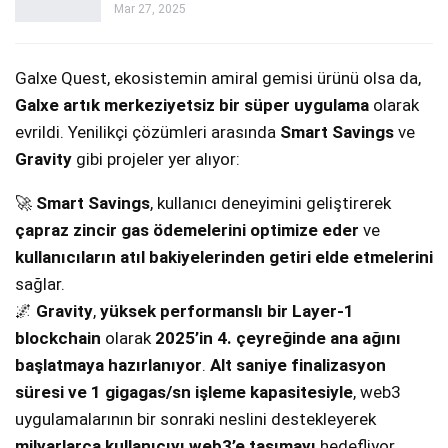
Mar 27, 2025
Galxe Quest, ekosistemin amiral gemisi ürünü olsa da,
Galxe artık merkeziyetsiz bir süper uygulama
olarak
evrildi. Yenilikçi çözümleri arasında
Smart Savings
ve
Gravity
gibi projeler yer alıyor:
🚀
Smart Savings
, kullanıcı deneyimini geliştirerek
çapraz zincir gas ödemelerini optimize eder
ve
kullanıcıların atıl bakiyelerinden getiri elde etmelerini
sağlar.
🌌
Gravity
,
yüksek performanslı bir Layer-1
blockchain
olarak
2025’in 4. çeyreğinde ana ağını
başlatmaya hazırlanıyor
.
Alt saniye finalizasyon
süresi ve 1 gigagas/sn işleme kapasitesiyle
, web3
uygulamalarının bir sonraki neslini destekleyerek
milyarlarca kullanıcıyı web3’e taşımayı
hedefliyor.