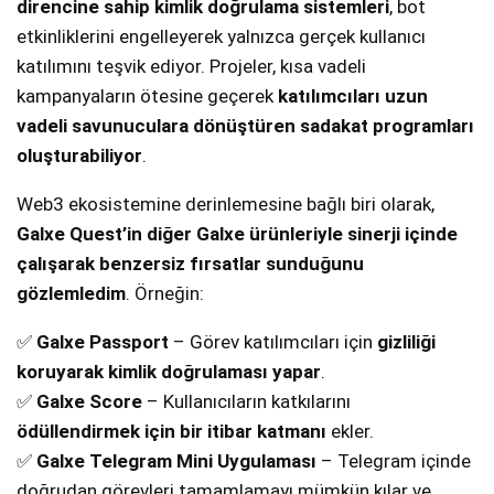
direncine sahip kimlik doğrulama sistemleri
, bot
etkinliklerini engelleyerek yalnızca gerçek kullanıcı
katılımını teşvik ediyor. Projeler, kısa vadeli
kampanyaların ötesine geçerek
katılımcıları uzun
vadeli savunuculara dönüştüren sadakat programları
oluşturabiliyor
.
Web3 ekosistemine derinlemesine bağlı biri olarak,
Galxe Quest’in diğer Galxe ürünleriyle sinerji içinde
çalışarak benzersiz fırsatlar sunduğunu
gözlemledim
. Örneğin:
✅
Galxe Passport
– Görev katılımcıları için
gizliliği
koruyarak kimlik doğrulaması yapar
.
✅
Galxe Score
– Kullanıcıların katkılarını
ödüllendirmek için bir itibar katmanı
ekler.
✅
Galxe Telegram Mini Uygulaması
– Telegram içinde
doğrudan görevleri tamamlamayı mümkün kılar ve