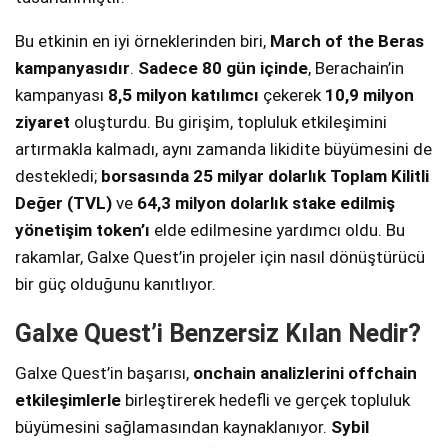
Bu etkinin en iyi örneklerinden biri,
March of the Beras
kampanyasıdır
.
Sadece 80 gün içinde
, Berachain’in
kampanyası
8,5 milyon katılımcı
çekerek
10,9 milyon
ziyaret
oluşturdu. Bu girişim, topluluk etkileşimini
artırmakla kalmadı, aynı zamanda likidite büyümesini de
destekledi;
borsasında 25 milyar dolarlık Toplam Kilitli
Değer (TVL)
ve
64,3 milyon dolarlık stake edilmiş
yönetişim token’ı
elde edilmesine yardımcı oldu. Bu
rakamlar, Galxe Quest’in projeler için nasıl dönüştürücü
bir güç olduğunu kanıtlıyor.
Galxe Quest’i Benzersiz Kılan Nedir?
Galxe Quest’in başarısı,
onchain analizlerini offchain
etkileşimlerle
birleştirerek hedefli ve gerçek topluluk
büyümesini sağlamasından kaynaklanıyor.
Sybil