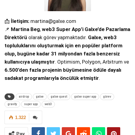
📩
İletişim:
martina@galxe.com
📌
Martina Beg
,
web3 Super App’i Galxe’de Pazarlama
Direktörü
olarak görev yapmaktadır.
Galxe, web3
topluluklarını oluşturmak için en popüler platform
olup, bugüne kadar 31 milyondan fazla benzersiz
kullanıcıya ulaşmıştır
. Optimism, Polygon, Arbitrum ve
6.500’den fazla projenin büyümesine ödüle dayalı
sadakat programlarıyla öncülük etmiştir
.
airdrop
galxe
galxe quest
galxe super app
görev
gravity
super app
web3
1.322
Pay