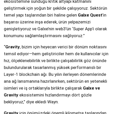
ekosistemine sunduğu kritik altyapı katmanını
geliştirmek için yoğun bir şekilde çalışıyoruz. Sektörün
temel yapı taşlarından biri haline gelen
Galxe Quest
’in
başarısı üzerine inşa ederek, ürün yelpazemizi
genişletiyoruz ve Galxe’nin web3’ün ‘Super App’i olarak
konumunu sağlamlaştırmasını sağlıyoruz.”
“
Gravity
, bizim için heyecan verici bir dönüm noktasını
temsil ediyor—hem geliştiriciler hem de kullanıcılar için
hız, ölçeklenebilirlik ve birlikte çalışabilirlik göz önünde
bulundurularak tasarlanmış yüksek performanslı bir
Layer-1 blockchain ağı. Bu yılın ilerleyen dönemlerinde
ana ağ lansmanına hazırlanırken, sektörün en yetenekli
isimleri ve iş ortaklarıyla birlikte çalışarak
Galxe ve
Gravity
ekosistemini hızlandırmayı dört gözle
bekliyoruz,” diye ekledi Wayn.
Gravity
için önümüzdeki önemli kilometre taşlarından