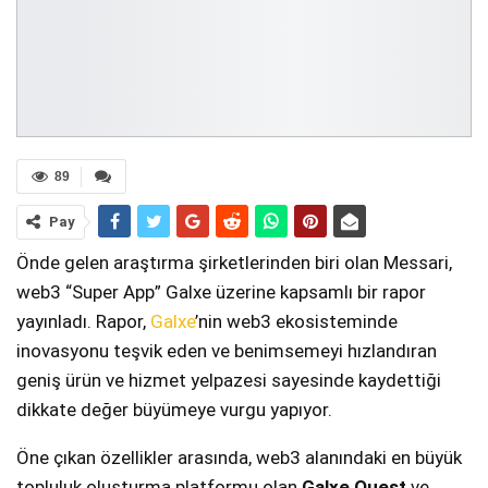
89
Pay
Önde gelen araştırma şirketlerinden biri olan Messari,
web3 “Super App” Galxe üzerine kapsamlı bir rapor
yayınladı. Rapor,
Galxe
’nin web3 ekosisteminde
inovasyonu teşvik eden ve benimsemeyi hızlandıran
geniş ürün ve hizmet yelpazesi sayesinde kaydettiği
dikkate değer büyümeye vurgu yapıyor.
Öne çıkan özellikler arasında, web3 alanındaki en büyük
topluluk oluşturma platformu olan
Galxe Quest
ve