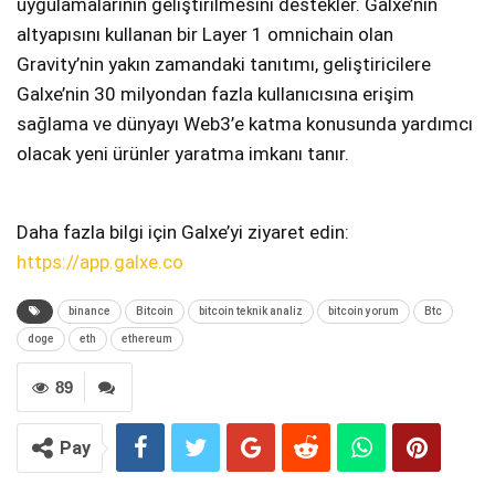
uygulamalarının geliştirilmesini destekler. Galxe’nin
altyapısını kullanan bir Layer 1 omnichain olan
Gravity’nin yakın zamandaki tanıtımı, geliştiricilere
Galxe’nin 30 milyondan fazla kullanıcısına erişim
sağlama ve dünyayı Web3’e katma konusunda yardımcı
olacak yeni ürünler yaratma imkanı tanır.
Daha fazla bilgi için Galxe’yi ziyaret edin:
https://app.galxe.co
binance
Bitcoin
bitcoin teknik analiz
bitcoin yorum
Btc
doge
eth
ethereum
89
Pay