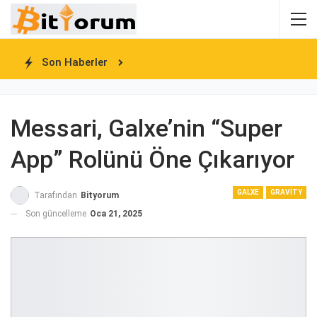
Son Haberler
Messari, Galxe’nin “Super
App” Rolünü Öne Çıkarıyor
GALXE
GRAVITY
Tarafından
Bityorum
Son güncelleme
Oca 21, 2025