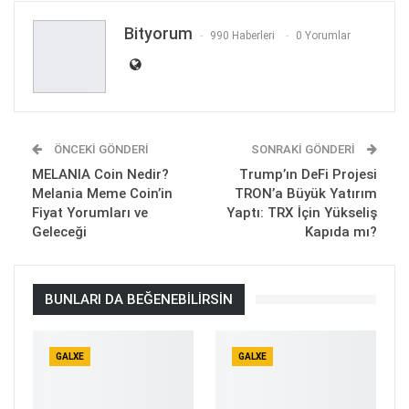
Bityorum
990 Haberleri
0 Yorumlar
ÖNCEKI GÖNDERI
SONRAKI GÖNDERI
MELANIA Coin Nedir?
Trump’ın DeFi Projesi
Melania Meme Coin’in
TRON’a Büyük Yatırım
Fiyat Yorumları ve
Yaptı: TRX İçin Yükseliş
Geleceği
Kapıda mı?
BUNLARI DA BEĞENEBILIRSIN
GALXE
GALXE