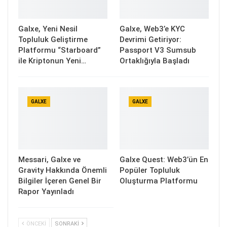
Galxe, Yeni Nesil
Galxe, Web3’e KYC
Topluluk Geliştirme
Devrimi Getiriyor:
Platformu “Starboard”
Passport V3 Sumsub
ile Kriptonun Yeni…
Ortaklığıyla Başladı
GALXE
GALXE
Messari, Galxe ve
Galxe Quest: Web3’ün En
Gravity Hakkında Önemli
Popüler Topluluk
Bilgiler İçeren Genel Bir
Oluşturma Platformu
Rapor Yayınladı
ÖNCEKI
SONRAKI