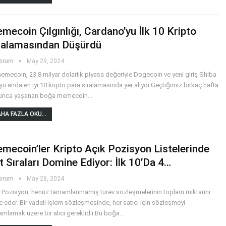
mecoin Çılgınlığı, Cardano’yu İlk 10 Kripto
ralamasından Düşürdü
yorum
May 29, 2024
memecoin, 23.8 milyar dolarlık piyasa değeriyle Dogecoin ve yeni giriş Shiba
 şu anda en iyi 10 kripto para sıralamasında yer alıyor.Geçtiğimiz birkaç hafta
unca yaşanan boğa memecoin
…
HA FAZLA OKU...
mecoin’ler Kripto Açık Pozisyon Listelerinde
t Sıraları Domine Ediyor: İlk 10’da 4…
yorum
May 28, 2024
 Pozisyon, henüz tamamlanmamış türev sözleşmelerinin toplam miktarını
e eder. Bir vadeli işlem sözleşmesinde, her satıcı için sözleşmeyi
mlamak üzere bir alıcı gereklidir.Bu boğa
…