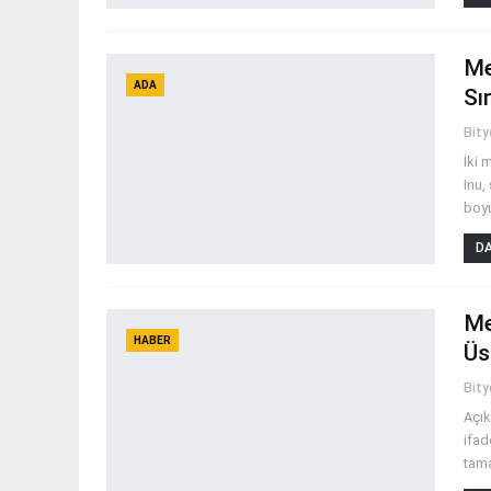
Me
ADA
Sı
Bit
İki 
Inu,
boy
DA
Me
HABER
Üs
Bit
Açık
ifad
tama