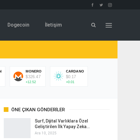
Dogecoin
İletişim
N
MONERO
CARDANO
$326.47
$0.17
+12.52
+0.01
ÖNE ÇIKAN GÖNDERILER
Surf, Dijital Varlıklara Özel
Geliştirilen İlk Yapay Zeka…
Ara 10, 2025