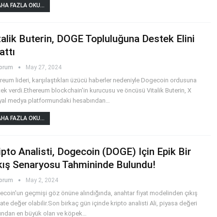
HA FAZLA OKU...
talik Buterin, DOGE Topluluğuna Destek Elini
attı
yorum
May 27, 2024
reum lideri, karşılaştıkları üzücü haberler nedeniyle Dogecoin ordusuna
ek verdi.Ethereum blockchain'in kurucusu ve öncüsü Vitalik Buterin, X
yal medya platformundaki hesabından
…
HA FAZLA OKU...
ipto Analisti, Dogecoin (DOGE) Için Epik Bir
kış Senaryosu Tahmininde Bulundu!
yorum
May 2, 2024
coin'un geçmişi göz önüne alındığında, anahtar fiyat modelinden çıkış
ate değer olabilir.Son birkaç gün içinde kripto analisti Ali, piyasa değeri
ından en büyük olan ve köpek
…