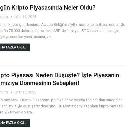
gün Kripto Piyasasında Neler Oldu?
yorum
Mar 12, 2025
nün kripto gündeminde Avrupa Birliği’nin (AB) misilleme tarifeleri nedeniyle
oin’in 75.000 dolara düşme riski, ABD’de 1 milyon BTC satın alınması için
re’ye sunulan yasa tasarısı, ve
…
HA FAZLA OKU...
ipto Piyasası Neden Düşüşte? İşte Piyasanın
rmızıya Dönmesinin Sebepleri!
yorum
Mar 10, 2025
to piyasası, Trump’ın ekonomi politikaları ve yatırım fonlarından süregelen
şların etkisiyle düşüş trendine girdi. 10 Mart itibarıyla toplam kripto piyasası
ri 2.7 trilyon dolara
…
HA FAZLA OKU...