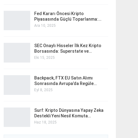
Fed Kararı Öncesi Kripto
Piyasasında Güçlü Toparlanma:…
Ara 10, 2025
SEC Onaylı Hisseler İlk Kez Kripto
Borsasında: Superstate ve…
Eki 15, 2025
Backpack, FTX EU Satın Alımı
Sonrasında Avrupa’da Regüle…
Eyl 8, 2025
Surf: Kripto Dünyasına Yapay Zeka
Destekli Yeni Nesil Komuta…
Haz 18, 2025