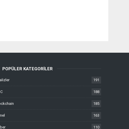
POPÜLER KATEGORILER
alizler
191
TC
188
ockchain
185
nel
163
ber
110