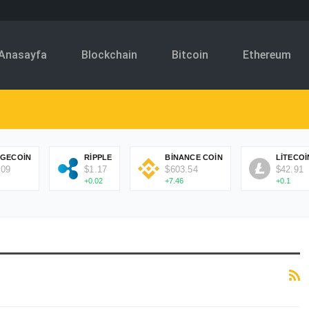
Anasayfa
Blockchain
Bitcoin
Ethereum
GECOIN
RIPPLE
BINANCE COIN
LITECOI
.09
$1.17
$603.54
$42.91
+0.02
+7.46
+0.1