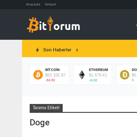
Anasayfa
İletişim
Son Haberler
BITCOIN
ETHEREUM
DO
$63,165.87
$1,679.41
$0
-84.09
+6.82
0
Tarama Etiketi
Doge