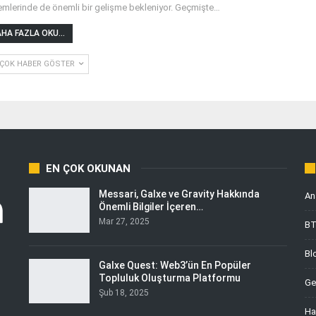
emlerinde de önemli bir gelişme bekleniyor. Geçmişte
…
HA FAZLA OKU...
ÇOK HABER GÖSTER
EN ÇOK OKUNAN
Messari, Galxe ve Gravity Hakkında
An
Önemli Bilgiler İçeren…
Mar 27, 2025
B
Bl
Galxe Quest: Web3’ün En Popüler
Topluluk Oluşturma Platformu
Ge
Şub 18, 2025
Ha