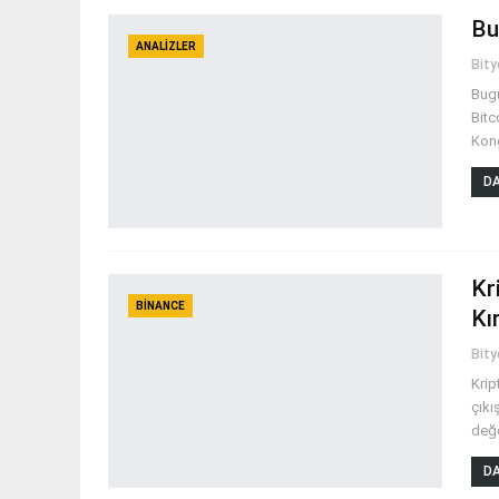
Bu
ANALIZLER
Bit
Bugü
Bitc
Kong
DA
Kr
BINANCE
Kı
Bit
Krip
çıkı
değe
DA