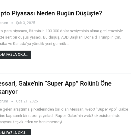
ipto Piyasası Neden Bugün Düşüşte?
yorum
Şub 3, 2025
to para piyasası, Bitcoin’in 100.000 dolar seviyesinin altına gerilemesiyle
ikte sert bir düşüş yaşadı. Bu düşüş, ABD Başkanı Donald Trump’ın Çin,
ika ve Kanada’ya yönelik yeni gümrük
…
HA FAZLA OKU...
ssari, Galxe’nin “Super App” Rolünü Öne
karıyor
yorum
Oca 21, 2025
 gelen araştırma şirketlerinden biri olan Messari, web3 “Super App” Galxe
ine kapsamlı bir rapor yayınladı. Rapor, Galxe’nin web3 ekosisteminde
asyonu teşvik eden ve benimsemeyi
…
HA FAZLA OKU...