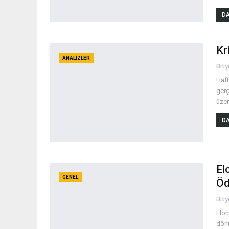
DA
Kr
ANALIZLER
Bit
Haft
gerç
üzer
DA
El
GENEL
Öd
Bit
Elon
dönü