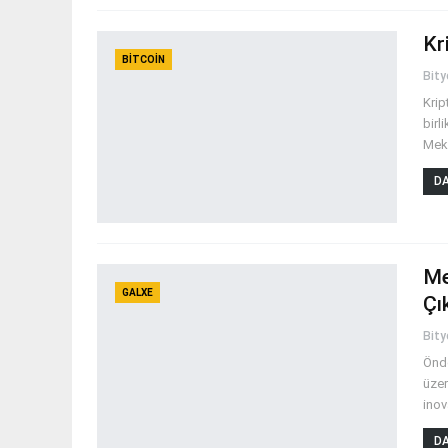
Kr
BITCOIN
Bit
Krip
birl
Meks
DA
Me
GALXE
Çı
Bit
Önde
üzer
inov
DA