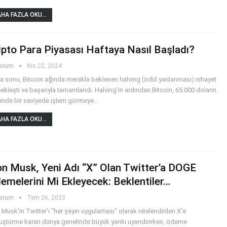
HA FAZLA OKU...
ipto Para Piyasası Haftaya Nasıl Başladı?
yorum
Nis 22, 2024
a sonu, Bitcoin ağında merakla beklenen halving (ödül yarılanması) nihayet
ekleşti ve başarıyla tamamlandı. Halving'in ardından Bitcoin, 65.000 doların
inde bir seviyede işlem görmeye
…
HA FAZLA OKU...
on Musk, Yeni Adı “X” Olan Twitter’a DOGE
emelerini Mi Ekleyecek: Beklentiler…
yorum
Tem 26, 2023
 Musk'ın Twitter'ı "her şeyin uygulaması" olarak nitelendirilen X'e
ştürme kararı dünya genelinde büyük yankı uyandırırken, ödeme