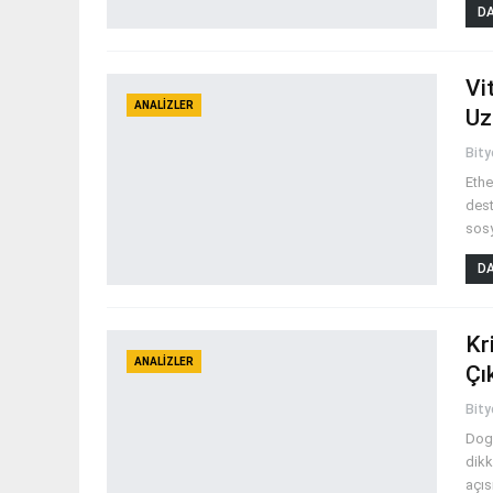
DA
Vi
ANALIZLER
Uz
Bit
Ethe
dest
sos
DA
Kr
ANALIZLER
Çı
Bit
Doge
dikk
açıs