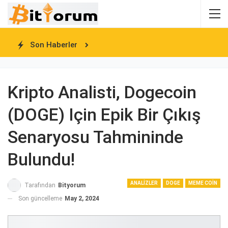
Son Haberler
Kripto Analisti, Dogecoin
(DOGE) Için Epik Bir Çıkış
Senaryosu Tahmininde
Bulundu!
ANALIZLER
DOGE
MEME COIN
Tarafından
Bityorum
Son güncelleme
May 2, 2024