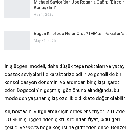
Michael Saylor’dan Joe Rogan’a Çağrı: “Bitcoin’i
Konuşalım”
Haz 1, 2025
Bugün Kriptoda Neler Oldu? IMF’ten Pakistan’a…
May 31, 2025
İniş üçgeni modeli, daha düşük tepe noktaları ve yatay
destek seviyeleri ile karakterize edilir ve genellikle bir
konsolidasyon dönemini ve ardından bir çıkışı işaret
eder. Dogecoin’in geçmişi göz önüne alındığında, bu
modelden yaşanan çıkış özellikle dikkate değer olabilir.
Ali, noktasını vurgulamak için örnekler veriyor. 2017’de,
DOGE iniş üçgeninden çıktı. Ardından fiyat, %40 geri
çekildi ve 982% boğa koşusuna girmeden önce. Benzer