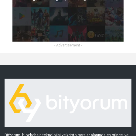
- Advertisement -
BitYorum, blockchain teknolojisi ve kripto paralar alanında en güncel ve