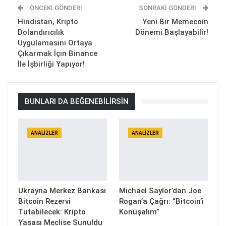
ÖNCEKI GÖNDERI
SONRAKI GÖNDERI
Hindistan, Kripto
Yeni Bir Memecoin
Dolandırıcılık
Dönemi Başlayabilir!
Uygulamasını Ortaya
Çıkarmak İçin Binance
İle İşbirliği Yapıyor!
BUNLARI DA BEĞENEBILIRSIN
ANALIZLER
ANALIZLER
Ukrayna Merkez Bankası
Michael Saylor’dan Joe
Bitcoin Rezervi
Rogan’a Çağrı: “Bitcoin’i
Tutabilecek: Kripto
Konuşalım”
Yasası Meclise Sunuldu