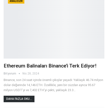
ANALIZLER
Ethereum Balinaları Binance’i Terk Ediyor!
Bityorum
Nis 28, 2024
Binance, son 24 saat içinde önemli çıkışlar yaşadı: Yaklaşık 46.74 milyon
dolar değerinde 14,146 ETH. Özellikle, yeni bir cüzdan ayrıca 95.67
milyon USDT'yi ve 7,402 ETH'yi çekti, yaklaşık 23.3
…
DAHA FAZLA OKU...