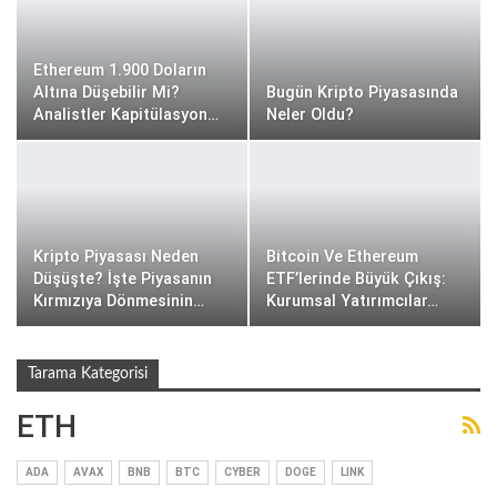
Ethereum 1.900 Doların
Altına Düşebilir Mi?
Bugün Kripto Piyasasında
Analistler Kapitülasyon…
Neler Oldu?
Kripto Piyasası Neden
Bitcoin Ve Ethereum
Düşüşte? İşte Piyasanın
ETF’lerinde Büyük Çıkış:
Kırmızıya Dönmesinin…
Kurumsal Yatırımcılar…
Tarama Kategorisi
ETH
ADA
AVAX
BNB
BTC
CYBER
DOGE
LINK