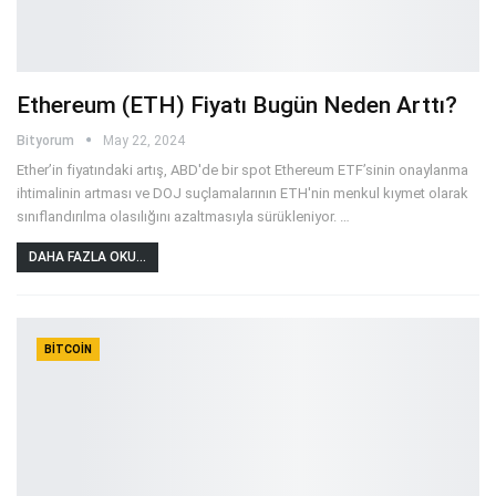
Ethereum (ETH) Fiyatı Bugün Neden Arttı?
Bityorum
May 22, 2024
Ether’in fiyatındaki artış, ABD'de bir spot Ethereum ETF’sinin onaylanma
ihtimalinin artması ve DOJ suçlamalarının ETH'nin menkul kıymet olarak
sınıflandırılma olasılığını azaltmasıyla sürükleniyor.
…
DAHA FAZLA OKU...
BITCOIN