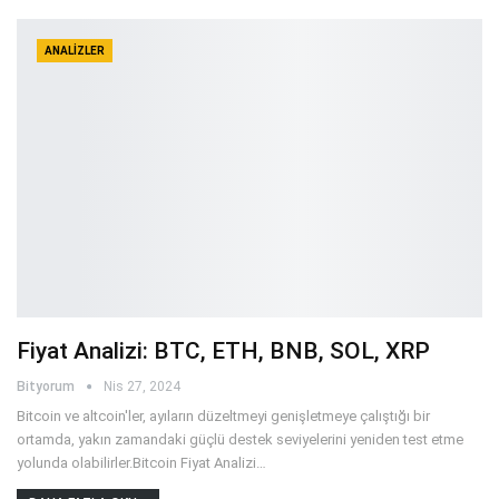
ANALIZLER
Fiyat Analizi: BTC, ETH, BNB, SOL, XRP
Bityorum
Nis 27, 2024
Bitcoin ve altcoin'ler, ayıların düzeltmeyi genişletmeye çalıştığı bir
ortamda, yakın zamandaki güçlü destek seviyelerini yeniden test etme
yolunda olabilirler.Bitcoin Fiyat Analizi
…