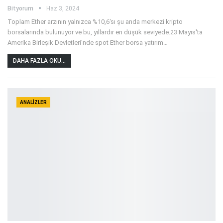
Bityorum
Haz 3, 2024
Toplam Ether arzının yalnızca %10,6'sı şu anda merkezi kripto
borsalarında bulunuyor ve bu, yıllardır en düşük seviyede.23 Mayıs'ta
Amerika Birleşik Devletleri'nde spot Ether borsa yatırım
…
DAHA FAZLA OKU...
ANALIZLER