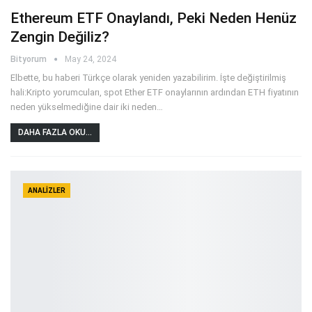
Ethereum ETF Onaylandı, Peki Neden Henüz
Zengin Değiliz?
Bityorum
May 24, 2024
Elbette, bu haberi Türkçe olarak yeniden yazabilirim. İşte değiştirilmiş
hali:Kripto yorumcuları, spot Ether ETF onaylarının ardından ETH fiyatının
neden yükselmediğine dair iki neden
…
DAHA FAZLA OKU...
ANALIZLER