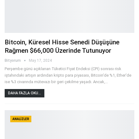
Bitcoin, Küresel Hisse Senedi Düşüşüne
Rağmen $66,000 Üzerinde Tutunuyor
Bityorum
May 17, 2024
Perşembe günü açıklanan Tüketici Fiyat Endeksi (CPI) sonrası risk
iştahındaki artışın ardından kripto para piyasası, Bitcoin'de %1, Ether'de
ise %3 civarında mütevazı bir geri çekilme yaşadı. Ancak,
…
DAHA FAZLA OKU...
ANALIZLER