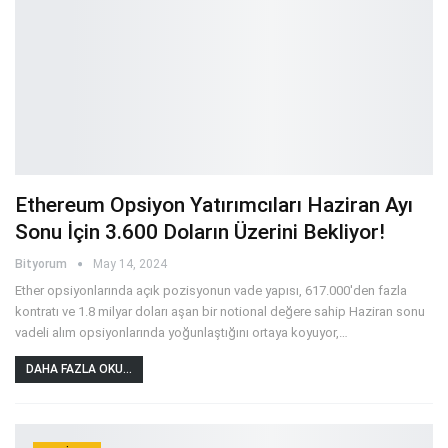
Ethereum Opsiyon Yatırımcıları Haziran Ayı
Sonu İçin 3.600 Doların Üzerini Bekliyor!
Bityorum
May 14, 2024
Ether opsiyonlarında açık pozisyonun vade yapısı, 617.000'den fazla
kontratı ve 1.8 milyar doları aşan bir notional değere sahip Haziran sonu
vadeli alım opsiyonlarında yoğunlaştığını ortaya koyuyor,
…
DAHA FAZLA OKU...