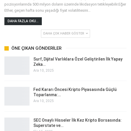
pozisyonlarında 500 milyon doların üzerinde likidasyon tetikleyebilir.Eğer
Ether, geçen hafta sonu yaşadığı fiyat volatilitesini
…
DAHA FAZLA OKU...
DAHA ÇOK HABER GÖSTER
ÖNE ÇIKAN GÖNDERILER
Surf, Dijital Varlıklara Özel Geliştirilen İlk Yapay
Zeka…
Ara 10, 2025
Fed Kararı Öncesi Kripto Piyasasında Güçlü
Toparlanma:…
Ara 10, 2025
SEC Onaylı Hisseler İlk Kez Kripto Borsasında:
Superstate ve…