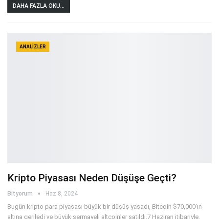
DAHA FAZLA OKU...
ANALIZLER
Kripto Piyasası Neden Düşüşe Geçti?
Bityorum
Haz 8, 2024
Bugün kripto para piyasası büyük bir düşüş yaşadı, Bitcoin $70,000'ın
altına geriledi ve büyük sermayeli altcoinler satıldı.7 Haziran itibariyle,