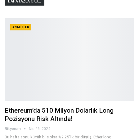
DAHA FAZLA OKU...
ANALIZLER
Ethereum’da 510 Milyon Dolarlık Long
Pozisyonu Risk Altında!
Bityorum
Nis 26, 2024
Bu hafta sonu küçük bile olsa %2.25'lik bir düşüş, Ether long