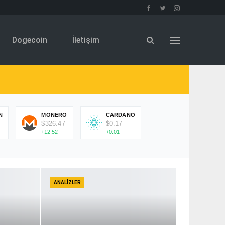
Dogecoin
İletişim
N
MONERO
CARDANO
$326.47
$0.17
+12.52
+0.01
ANALIZLER