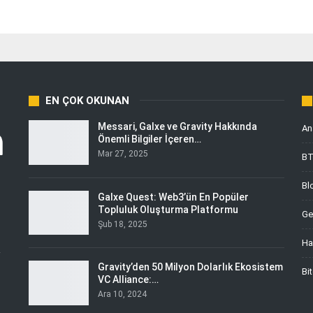
EN ÇOK OKUNAN
Messari, Galxe ve Gravity Hakkında
An
Önemli Bilgiler İçeren…
Mar 27, 2025
B
Bl
Galxe Quest: Web3’ün En Popüler
Topluluk Oluşturma Platformu
Ge
Şub 18, 2025
Ha
i
Gravity’den 50 Milyon Dolarlık Ekosistem
Bi
VC Alliance:…
Ara 10, 2024