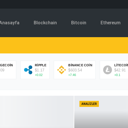
Anasayfa
Blockchain
Bitcoin
Ethereum
GECOIN
RIPPLE
BINANCE COIN
LITECOI
.09
$1.17
$603.54
$42.91
+0.02
+7.46
+0.1
ANALIZLER