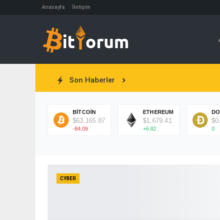
Anasayfa
İletişim
Son Haberler
BITCOIN
ETHEREUM
DO
$63,165.87
$1,679.41
$0
-84.09
+6.82
0
CYBER