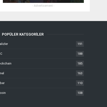
- Advertisement -
POPÜLER KATEGORILER
alizler
191
TC
188
ockchain
185
nel
163
ber
110
tcoin
108