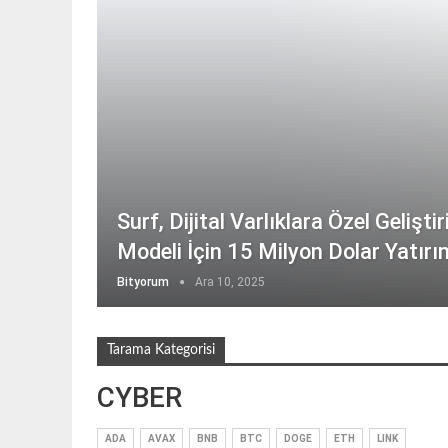
Surf, Dijital Varlıklara Özel Gelişti
Modeli İçin 15 Milyon Dolar Yatırı
Bityorum
Ara 10, 2025
Tarama Kategorisi
CYBER
ADA
AVAX
BNB
BTC
DOGE
ETH
LINK