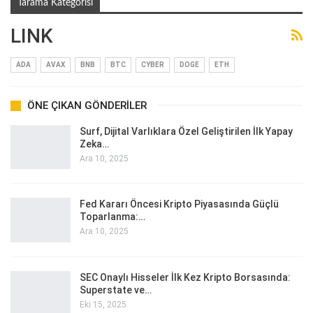
Tarama Kategorisi
LINK
ADA
AVAX
BNB
BTC
CYBER
DOGE
ETH
ÖNE ÇIKAN GÖNDERILER
Surf, Dijital Varlıklara Özel Geliştirilen İlk Yapay
Zeka…
Ara 10, 2025
Fed Kararı Öncesi Kripto Piyasasında Güçlü
Toparlanma:…
Ara 10, 2025
SEC Onaylı Hisseler İlk Kez Kripto Borsasında:
Superstate ve…
Eki 15, 2025