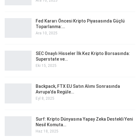
Ara 10, 2025
Fed Kararı Öncesi Kripto Piyasasında Güçlü
Toparlanma:…
Ara 10, 2025
SEC Onaylı Hisseler İlk Kez Kripto Borsasında:
Superstate ve…
Eki 15, 2025
Backpack, FTX EU Satın Alımı Sonrasında
Avrupa’da Regüle…
Eyl 8, 2025
Surf: Kripto Dünyasına Yapay Zeka Destekli Yeni
Nesil Komuta…
Haz 18, 2025