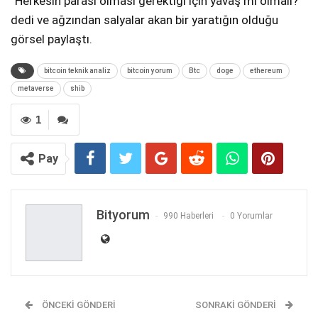
“Herkesin parası olması gerektiği için yavaş mı olmalı?”
dedi ve ağzından salyalar akan bir yaratığın olduğu
görsel paylaştı.
bitcoin teknik analiz
bitcoin yorum
Btc
doge
ethereum
metaverse
shib
1
Pay
Bityorum
990 Haberleri
0 Yorumlar
ÖNCEKI GÖNDERI
SONRAKI GÖNDERI