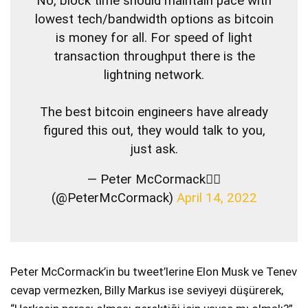
No, block time should maintain pace with
lowest tech/bandwidth options as bitcoin
is money for all. For speed of light
transaction throughput there is the
lightning network.
The best bitcoin engineers have already
figured this out, they would talk to you,
just ask.
— Peter McCormack🏴‍☠️
(@PeterMcCormack)
April 14, 2022
Peter McCormack’in bu tweet’lerine Elon Musk ve Tenev
cevap vermezken, Billy Markus ise seviyeyi düşürerek,