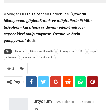
Voyager CEO’su Stephen Ehrlich ise,
“Şirketin
bilançosunu güçlendirmek ve müşterilerin likidite
taleplerini karşılamaya devam edebilmek için
seçenekleri takip ediyoruz. Özenle ve hızla
çalışıyoruz.”
dedi.
binance
bitcoin teknik analiz
bitcoin yorum
Btc
doge
ethereum
metaverse
shiba coin
2
Pay
Bityorum
990 Haberleri
0 Yorumlar