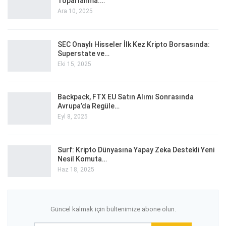
Toparlanma:…
Ara 10, 2025
SEC Onaylı Hisseler İlk Kez Kripto Borsasında:
Superstate ve…
Eki 15, 2025
Backpack, FTX EU Satın Alımı Sonrasında
Avrupa’da Regüle…
Eyl 8, 2025
Surf: Kripto Dünyasına Yapay Zeka Destekli Yeni
Nesil Komuta…
Haz 18, 2025
Güncel kalmak için bültenimize abone olun.