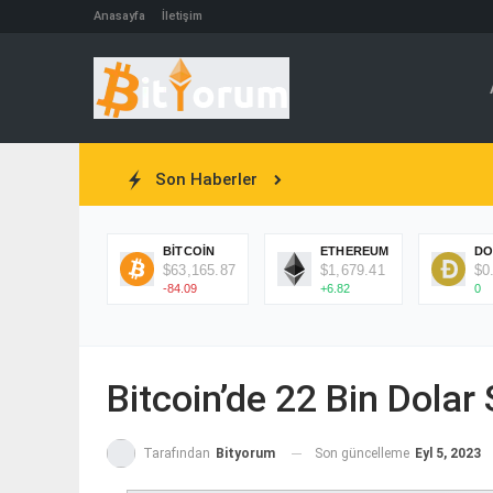
Anasayfa
İletişim
Son Haberler
BITCOIN
ETHEREUM
DO
$63,165.87
$1,679.41
$0
-84.09
+6.82
0
Bitcoin’de 22 Bin Dolar
Son güncelleme
Eyl 5, 2023
Tarafından
Bityorum