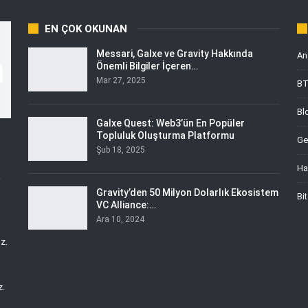
EN ÇOK OKUNAN
Messari, Galxe ve Gravity Hakkında
An
Önemli Bilgiler İçeren…
Mar 27, 2025
B
Bl
Galxe Quest: Web3’ün En Popüler
Topluluk Oluşturma Platformu
Ge
Şub 18, 2025
Ha
i
Gravity’den 50 Milyon Dolarlık Ekosistem
Bi
VC Alliance:…
Ara 10, 2024
z.
z.