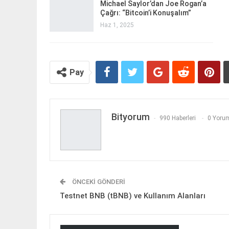
Michael Saylor’dan Joe Rogan’a
Çağrı: “Bitcoin’i Konuşalım”
Haz 1, 2025
Pay
Bityorum
990 Haberleri
0 Yorum
ÖNCEKI GÖNDERI
Testnet BNB (tBNB) ve Kullanım Alanları