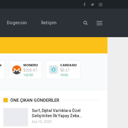
Dogecoin
İletişim
N
MONERO
CARDANO
$326.47
$0.17
+12.52
+0.01
ÖNE ÇIKAN GÖNDERILER
Surf, Dijital Varlıklara Özel
Geliştirilen İlk Yapay Zeka…
Ara 10, 2025