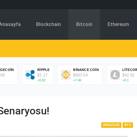
Anasayfa
Blockchain
Bitcoin
Ethereum
GECOIN
RIPPLE
BINANCE COIN
LITECOI
.09
$1.17
$603.54
$42.91
+0.02
+7.46
+0.1
 Senaryosu!
ANALIZLER
BTC