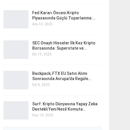
Fed Kararı Öncesi Kripto
Piyasasında Güçlü Toparlanma:…
Ara 10, 2025
SEC Onaylı Hisseler İlk Kez Kripto
Borsasında: Superstate ve…
Eki 15, 2025
Backpack, FTX EU Satın Alımı
Sonrasında Avrupa’da Regüle…
Eyl 8, 2025
Surf: Kripto Dünyasına Yapay Zeka
Destekli Yeni Nesil Komuta…
Haz 18, 2025