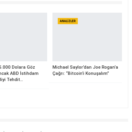
ANALIZLER
5.000 Dolara Göz
Michael Saylor’dan Joe Rogan’a
Ancak ABD İstihdam
Çağrı: “Bitcoin’i Konuşalım”
lliyi Tehdit…