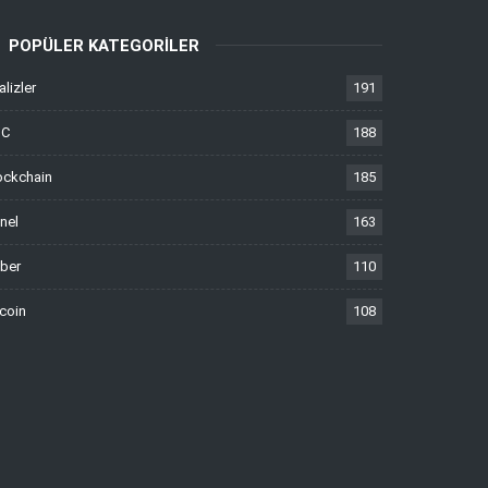
POPÜLER KATEGORILER
alizler
191
TC
188
ockchain
185
nel
163
ber
110
tcoin
108