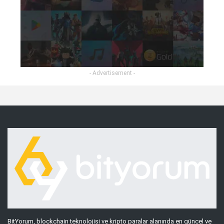
- Advertisement -
BitYorum, blockchain teknolojisi ve kripto paralar alanında en güncel ve