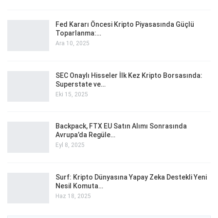
Fed Kararı Öncesi Kripto Piyasasında Güçlü
Toparlanma:…
Ara 10, 2025
SEC Onaylı Hisseler İlk Kez Kripto Borsasında:
Superstate ve…
Eki 15, 2025
Backpack, FTX EU Satın Alımı Sonrasında
Avrupa’da Regüle…
Eyl 8, 2025
Surf: Kripto Dünyasına Yapay Zeka Destekli Yeni
Nesil Komuta…
Haz 18, 2025