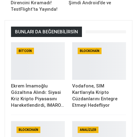
Direncini Kıramadı!
Şimdi Android’de ve
TestFlight’ta Yayında!
BUNLARI DA BEĞENEBILIRSIN
BITCOIN
BLOCKCHAIN
Ekrem İmamoğlu
Vodafone, SIM
Gözaltına Alındı: Siyasi
Kartlarıyla Kripto
Kriz Kripto Piyasasını
Cüzdanlarını Entegre
Hareketlendirdi, IMARO…
Etmeyi Hedefliyor
BLOCKCHAIN
ANALIZLER