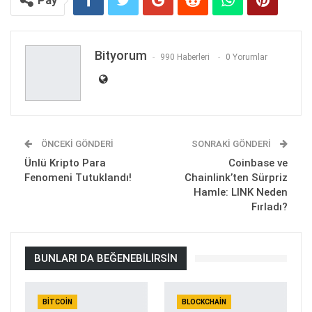
Pay
Bityorum
990 Haberleri
0 Yorumlar
ÖNCEKI GÖNDERI
SONRAKI GÖNDERI
Ünlü Kripto Para
Coinbase ve
Fenomeni Tutuklandı!
Chainlink’ten Sürpriz
Hamle: LINK Neden
Fırladı?
BUNLARI DA BEĞENEBILIRSIN
BITCOIN
BLOCKCHAIN