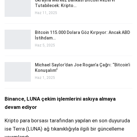
Ukrayna Merkez Bankası Bitcoin Rezervi
Tutabilecek: Kripto…
Haz 11, 2025
Bitcoin 115.000 Dolara Göz Kırpıyor: Ancak ABD
İstihdam…
Haz 5, 2025
Michael Saylor’dan Joe Rogan’a Çağrı: “Bitcoin’i
Konuşalım”
Haz 1, 2025
Binance, LUNA çekim işlemlerini askıya almaya
devam ediyor
Kripto para borsası tarafından yapılan en son duyuruda
ise Terra (LUNA) ağ tıkanıklığıyla ilgili bir güncelleme