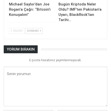
Michael Saylor’dan Joe
Bugün Kriptoda Neler
Rogan’a Çağrı: “Bitcoin’i
Oldu? IMF’ten Pakistan’a
Konuşalım”
Uyarı, BlackRock’tan
Tarihi…
ÖNCEKI
SONRAKI
YORUM BIRAKIN
E-posta hesabınız yayımlanmayacak.