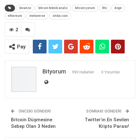
binance
bitcoin teknik analiz
bitcoin yorum
Btc
doge
ethereum
metaverse
shiba coin
2
Pay
Bityorum
990 Haberleri
0 Yorumlar
ÖNCEKI GÖNDERI
SONRAKI GÖNDERI
Bitcoin Düşmesine
Twitter’ın En Sevilen
Sebep Olan 3 Neden
Kripto Parası!