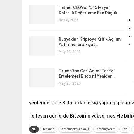
Tether CEO’su: “515 Milyar
Dolarlık Değerleme Bile Düşük…
Haz 8, 2025
Rusya’dan Kriptoya Kritik Açılım:
Yatırımcılara Fiyat…
May 29, 2025
Trump’tan Geri Adım: Tarife
Ertelemesi Bitcoin’i Yeniden…
May 26, 2025
verilerine göre 8 dolardan çıkış yapmış gibi gö
İlerleyen günlerde Bitcoin’in yükselmesiyle birl
binance
bitcoin teknik analiz
bitcoin yorum
Btc