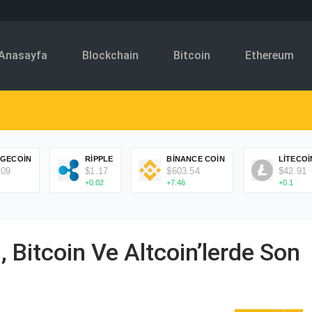
Anasayfa
Blockchain
Bitcoin
Ethereum
GECOIN
RIPPLE
BINANCE COIN
LITECOI
.09
$1.17
$603.54
$42.91
+0.02
+7.46
+0.1
, Bitcoin Ve Altcoin’lerde Son