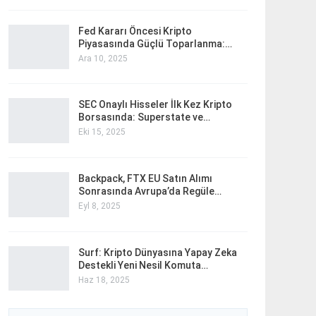
Fed Kararı Öncesi Kripto
Piyasasında Güçlü Toparlanma:…
Ara 10, 2025
SEC Onaylı Hisseler İlk Kez Kripto
Borsasında: Superstate ve…
Eki 15, 2025
Backpack, FTX EU Satın Alımı
Sonrasında Avrupa’da Regüle…
Eyl 8, 2025
Surf: Kripto Dünyasına Yapay Zeka
Destekli Yeni Nesil Komuta…
Haz 18, 2025