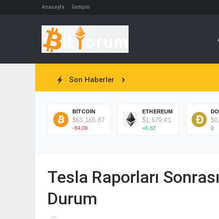
Anasayfa
İletişim
Son Haberler
BITCOIN
ETHEREUM
DO
$63,165.87
$1,679.41
$0
-84.09
+6.82
0
Tesla Raporları Sonrası
Durum