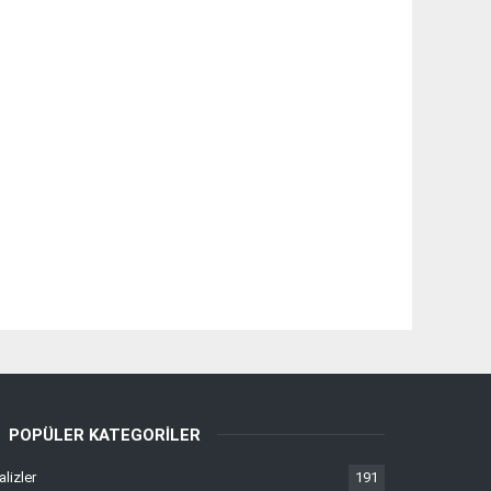
POPÜLER KATEGORILER
alizler
191