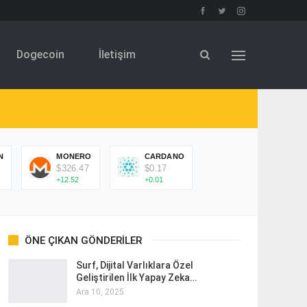
Dogecoin
İletişim
N
MONERO
CARDANO
$326.47
$0.17
+12.52
+0.01
ÖNE ÇIKAN GÖNDERILER
Surf, Dijital Varlıklara Özel
Geliştirilen İlk Yapay Zeka…
Ara 10, 2025