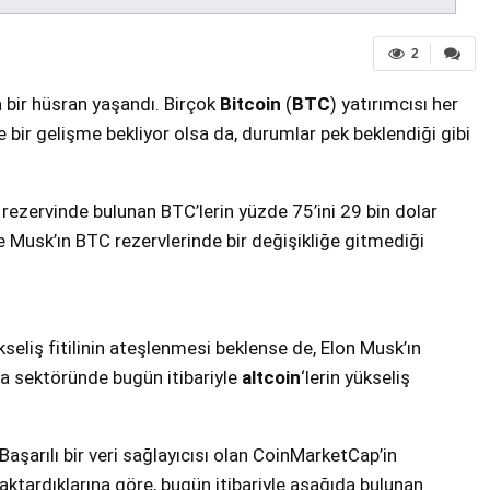
2
bir hüsran yaşandı. Birçok
Bitcoin
(
BTC
) yatırımcısı her
e bir gelişme bekliyor olsa da, durumlar pek beklendiği gibi
 rezervinde bulunan BTC’lerin yüzde 75’ini 29 bin dolar
e Musk’ın BTC rezervlerinde bir değişikliğe gitmediği
seliş fitilinin ateşlenmesi beklense de, Elon Musk’ın
ra sektöründe bugün itibariyle
altcoin
‘lerin yükseliş
Başarılı bir veri sağlayıcısı olan CoinMarketCap’in
aktardıklarına göre, bugün itibariyle aşağıda bulunan