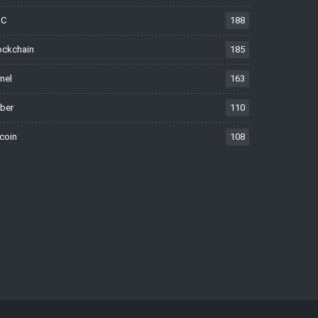
TC
188
ockchain
185
nel
163
ber
110
tcoin
108