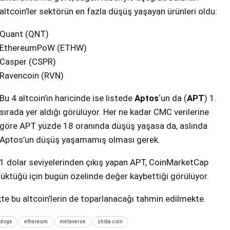
altcoin’ler sektörün en fazla düşüş yaşayan ürünleri oldu:
Quant (QNT)
EthereumPoW (ETHW)
Casper (CSPR)
Ravencoin (RVN)
Bu 4 altcoin’in haricinde ise listede
Aptos
‘un da (
APT
) 1.
sırada yer aldığı görülüyor. Her ne kadar CMC verilerine
göre APT yüzde 18 oranında düşüş yaşasa da, aslında
Aptos’un düşüş yaşamamış olması gerek.
1 dolar seviyelerinden çıkış yapan APT, CoinMarketCap
züktüğü için bugün özelinde değer kaybettiği görülüyor.
ikte bu altcoin’lerin de toparlanacağı tahmin edilmekte.
doge
ethereum
metaverse
shiba coin