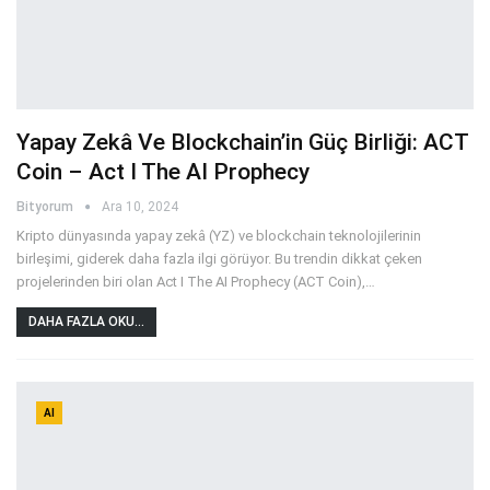
Yapay Zekâ Ve Blockchain’in Güç Birliği: ACT
Coin – Act I The AI Prophecy
Bityorum
Ara 10, 2024
Kripto dünyasında yapay zekâ (YZ) ve blockchain teknolojilerinin
birleşimi, giderek daha fazla ilgi görüyor. Bu trendin dikkat çeken
projelerinden biri olan Act I The AI Prophecy (ACT Coin),
…
DAHA FAZLA OKU...
AI