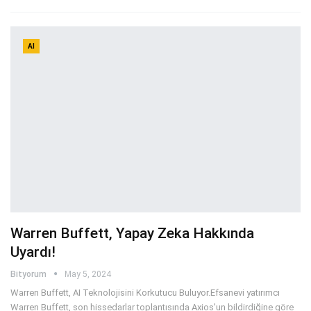
AI
Warren Buffett, Yapay Zeka Hakkında
Uyardı!
Bityorum
May 5, 2024
Warren Buffett, AI Teknolojisini Korkutucu Buluyor.Efsanevi yatırımcı
Warren Buffett, son hissedarlar toplantısında Axios'un bildirdiğine göre