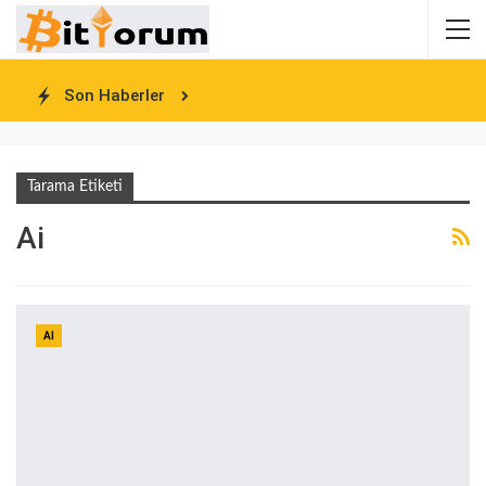
Son Haberler
Tarama Etiketi
Ai
AI