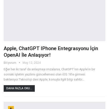
Apple, ChatGPT IPhone Entegrasyonu İçin
OpenAI İle Anlaşıyor!
Bityorum
May 12, 2024
Eğer her iki taraf da anlaşmayı imzalarsa, ChatGPT'nin Apple'ın bir
sonraki işletim yazılımı güncellemesi olan iOS 18'e girmesi
bekleniyor.Teknoloji devi Apple, konuyla ilgili bilgi sahibi
…
DAHA FAZLA OKU...
AI