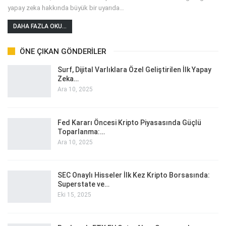
yapay zeka hakkında büyük bir uyarıda
…
DAHA FAZLA OKU...
ÖNE ÇIKAN GÖNDERILER
Surf, Dijital Varlıklara Özel Geliştirilen İlk Yapay
Zeka…
Ara 10, 2025
Fed Kararı Öncesi Kripto Piyasasında Güçlü
Toparlanma:…
Ara 10, 2025
SEC Onaylı Hisseler İlk Kez Kripto Borsasında:
Superstate ve…
Eki 15, 2025