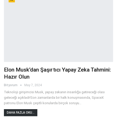
Elon Musk’dan Şaşırtıcı Yapay Zeka Tahmini:
Hazır Olun
Bityorum
May 7, 2024
Teknoloji girişimcisi Musk, yapay zekanın insanlığa getireceği olası
geleceği açıkladı!Son zamanlarda bir halk konuşmasında, SpaceX
patronu Elon Musk çeşitli konularda birçok soruyu
…
DAHA FAZLA OKU...