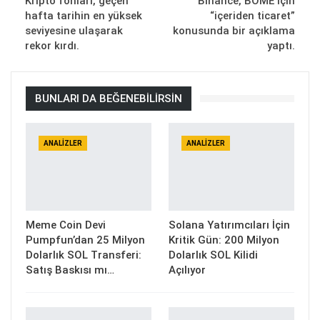
Kripto fonları, geçen
Binance, BOME için
hafta tarihin en yüksek
“içeriden ticaret”
seviyesine ulaşarak
konusunda bir açıklama
rekor kırdı.
yaptı.
BUNLARI DA BEĞENEBILIRSIN
ANALIZLER
ANALIZLER
Meme Coin Devi
Solana Yatırımcıları İçin
Pumpfun’dan 25 Milyon
Kritik Gün: 200 Milyon
Dolarlık SOL Transferi:
Dolarlık SOL Kilidi
Satış Baskısı mı…
Açılıyor