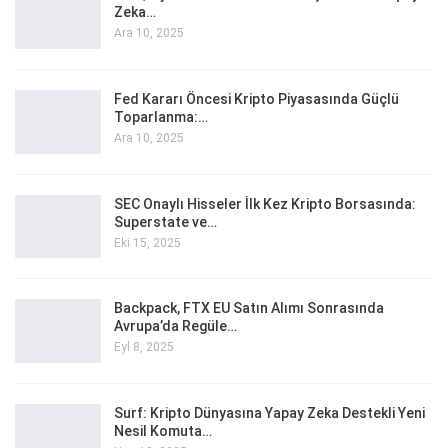
Zeka…
Ara 10, 2025
Fed Kararı Öncesi Kripto Piyasasında Güçlü
Toparlanma:…
Ara 10, 2025
SEC Onaylı Hisseler İlk Kez Kripto Borsasında:
Superstate ve…
Eki 15, 2025
Backpack, FTX EU Satın Alımı Sonrasında
Avrupa’da Regüle…
Eyl 8, 2025
Surf: Kripto Dünyasına Yapay Zeka Destekli Yeni
Nesil Komuta…