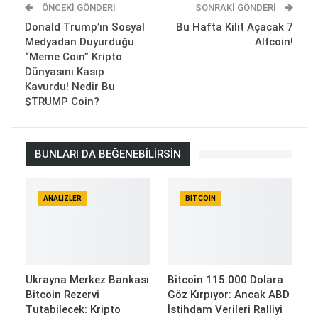
ÖNCEKI GÖNDERI
SONRAKI GÖNDERI
Donald Trump’ın Sosyal
Bu Hafta Kilit Açacak 7
Medyadan Duyurduğu
Altcoin!
“Meme Coin” Kripto
Dünyasını Kasıp
Kavurdu! Nedir Bu
$TRUMP Coin?
BUNLARI DA BEĞENEBILIRSIN
ANALIZLER
BITCOIN
Ukrayna Merkez Bankası
Bitcoin 115.000 Dolara
Bitcoin Rezervi
Göz Kırpıyor: Ancak ABD
Tutabilecek: Kripto
İstihdam Verileri Ralliyi