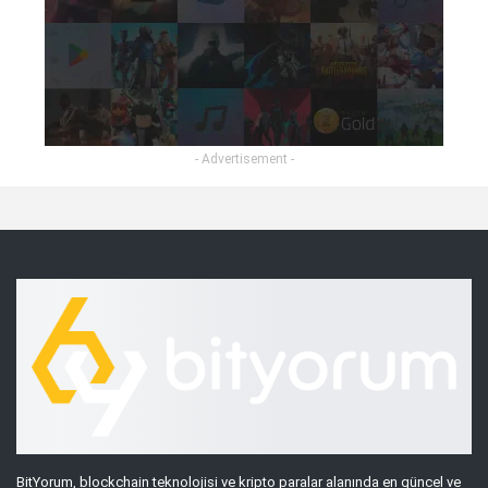
- Advertisement -
BitYorum, blockchain teknolojisi ve kripto paralar alanında en güncel ve