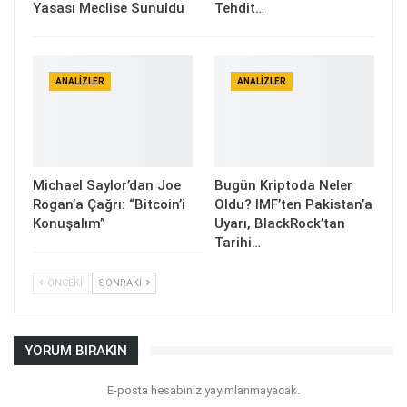
Yasası Meclise Sunuldu
Tehdit…
ANALIZLER
ANALIZLER
Michael Saylor’dan Joe
Bugün Kriptoda Neler
Rogan’a Çağrı: “Bitcoin’i
Oldu? IMF’ten Pakistan’a
Konuşalım”
Uyarı, BlackRock’tan
Tarihi…
ÖNCEKI
SONRAKI
YORUM BIRAKIN
E-posta hesabınız yayımlanmayacak.