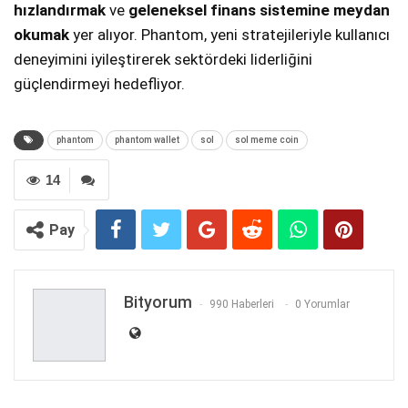
hızlandırmak
ve
geleneksel finans sistemine meydan
okumak
yer alıyor. Phantom, yeni stratejileriyle kullanıcı
deneyimini iyileştirerek sektördeki liderliğini
güçlendirmeyi hedefliyor.
phantom
phantom wallet
sol
sol meme coin
14
Pay
Bityorum
990 Haberleri
0 Yorumlar