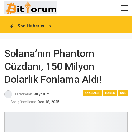
Son Haberler
Solana’nın Phantom
Cüzdanı, 150 Milyon
Dolarlık Fonlama Aldı!
ANALIZLER
HABER
SOL
Tarafından
Bityorum
Son güncelleme
Oca 18, 2025