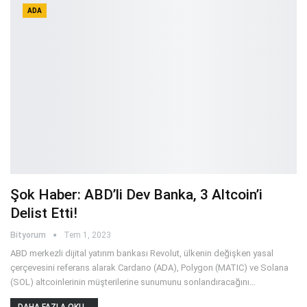
ADA
Şok Haber: ABD’li Dev Banka, 3 Altcoin’i
Delist Etti!
Bityorum
Tem 1, 2023
ABD merkezli dijital yatırım bankası Revolut, ülkenin değişken yasal
çerçevesini referans alarak Cardano (ADA), Polygon (MATIC) ve Solana
(SOL) altcoinlerinin müşterilerine sunumunu sonlandıracağını
…