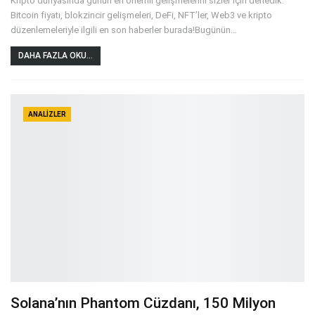
Kripto dünyasında günün en önemli gelişmelerini sizler için derledik.
Bitcoin fiyatı, blokzincir gelişmeleri, DeFi, NFT’ler, Web3 ve kripto
düzenlemeleriyle ilgili en son haberler burada!Bugünün
…
DAHA FAZLA OKU...
ANALIZLER
Solana’nın Phantom Cüzdanı, 150 Milyon