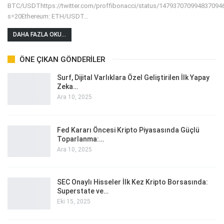
BTC/USDThttps://twitter.com/proffibonacci/status/147937070994837094
s=20Ethereum: ETH/USDT
…
DAHA FAZLA OKU...
ÖNE ÇIKAN GÖNDERILER
Surf, Dijital Varlıklara Özel Geliştirilen İlk Yapay
Zeka…
Ara 10, 2025
Fed Kararı Öncesi Kripto Piyasasında Güçlü
Toparlanma:…
Ara 10, 2025
SEC Onaylı Hisseler İlk Kez Kripto Borsasında:
Superstate ve…
Eki 15, 2025