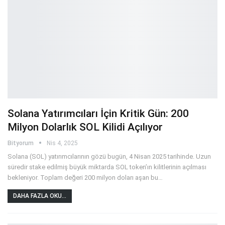
Solana Yatırımcıları İçin Kritik Gün: 200
Milyon Dolarlık SOL Kilidi Açılıyor
Bityorum
Nis 4, 2025
Solana (SOL) yatırımcılarının gözü bugün, 4 Nisan 2025 tarihinde. Uzun
süredir stake edilmiş büyük miktarda SOL token’ın kilitlerinin açılması
bekleniyor. Toplam değeri 200 milyon doları aşan bu
…
DAHA FAZLA OKU...