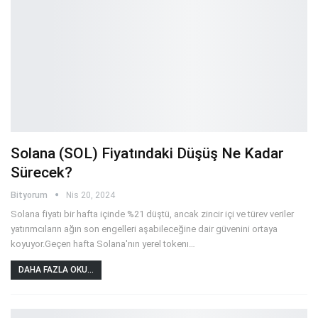
Solana (SOL) Fiyatındaki Düşüş Ne Kadar
Sürecek?
Bityorum
Nis 20, 2024
Solana fiyatı bir hafta içinde %21 düştü, ancak zincir içi ve türev veriler
yatırımcıların ağın son engelleri aşabileceğine dair güvenini ortaya
koyuyor.Geçen hafta Solana'nın yerel tokenı
…
DAHA FAZLA OKU...