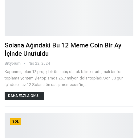
Solana Ağındaki Bu 12 Meme Coin Bir Ay
İçinde Unutuldu
Bityorum
Nis 22, 2024
Kapanmış olan 12 proje, bir ön satış olarak bilinen tartışmalı bir fon
toplama yöntemiyle toplamda 26.7 milyon dolar topladı.Son 30 gün
içinde en az 12 Solana ön satış memecoin'in,
…
DAHA FAZLA OKU...
SOL