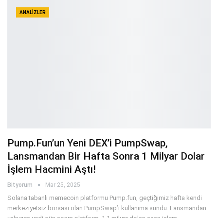
ANALIZLER
Pump.fun’un Yeni DEX’i PumpSwap,
Lansmandan Bir Hafta Sonra 1 Milyar Dolar
İşlem Hacmini Aştı!
Bityorum
Mar 25, 2025
Solana tabanlı memecoin platformu Pump.fun, geçtiğimiz hafta kendi
merkeziyetsiz borsası olan PumpSwap’i kullanıma sundu. Lansmandan