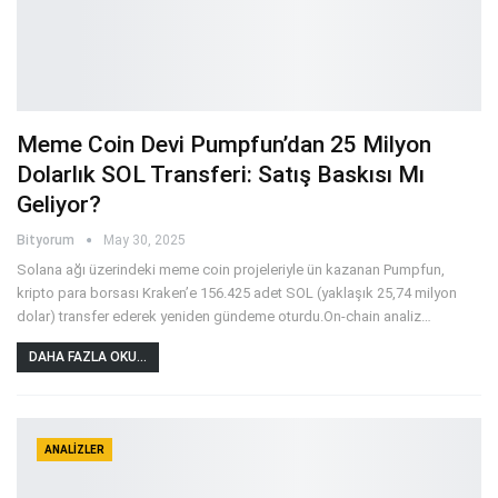
Meme Coin Devi Pumpfun’dan 25 Milyon
Dolarlık SOL Transferi: Satış Baskısı Mı
Geliyor?
Bityorum
May 30, 2025
Solana ağı üzerindeki meme coin projeleriyle ün kazanan Pumpfun,
kripto para borsası Kraken’e 156.425 adet SOL (yaklaşık 25,74 milyon
dolar) transfer ederek yeniden gündeme oturdu.On-chain analiz
…
DAHA FAZLA OKU...
ANALIZLER