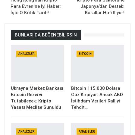
Hong Kong’dan Kripto
Kripto Para Sektörüne
Para Evrenine İyi Haber:
Japonya’dan Destek:
İşte O Kritik Tarih!
Kurallar Hafifliyor!
BUNLARI DA BEĞENEBILIRSIN
ANALIZLER
BITCOIN
Ukrayna Merkez Bankası
Bitcoin 115.000 Dolara
Bitcoin Rezervi
Göz Kırpıyor: Ancak ABD
Tutabilecek: Kripto
İstihdam Verileri Ralliyi
Yasası Meclise Sunuldu
Tehdit…
ANALIZLER
ANALIZLER