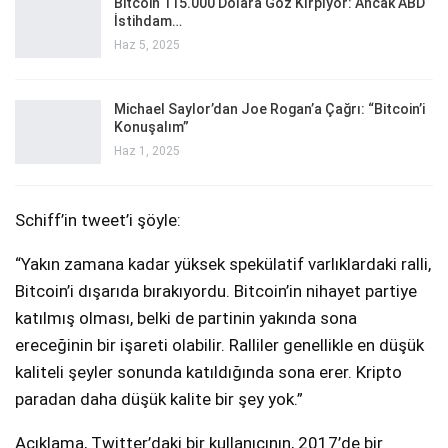
Bitcoin 115.000 Dolara Göz Kırpıyor: Ancak ABD
İstihdam…
Haz 5, 2025
Michael Saylor’dan Joe Rogan’a Çağrı: “Bitcoin’i
Konuşalım”
Haz 1, 2025
Schiff’in tweet’i şöyle:
“Yakın zamana kadar yüksek spekülatif varlıklardaki ralli,
Bitcoin’i dışarıda bırakıyordu. Bitcoin’in nihayet partiye
katılmış olması, belki de partinin yakında sona
ereceğinin bir işareti olabilir. Ralliler genellikle en düşük
kaliteli şeyler sonunda katıldığında sona erer. Kripto
paradan daha düşük kalite bir şey yok.”
Açıklama, Twitter’daki bir kullanıcının, 2017’de bir