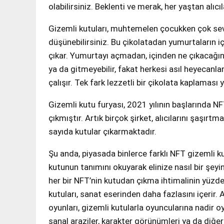
olabilirsiniz. Beklenti ve merak, her yaştan alıcı
Gizemli kutuları, muhtemelen çocukken çok sevdi
düşünebilirsiniz. Bu çikolatadan yumurtaların iç
çıkar. Yumurtayı açmadan, içinden ne çıkacağı
ya da gitmeyebilir, fakat herkesi asıl heyecanl
çalışır. Tek fark lezzetli bir çikolata kaplaması y
Gizemli kutu furyası, 2021 yılının başlarında N
çıkmıştır. Artık birçok şirket, alıcılarını şaşırtma
sayıda kutular çıkarmaktadır.
Şu anda, piyasada binlerce farklı NFT gizemli ku
kutunun tanımını okuyarak elinize nasıl bir şey
her bir NFT’nin kutudan çıkma ihtimalinin yü
kutuları, sanat eserinden daha fazlasını içerir.
oyunları, gizemli kutularla oyuncularına nadir oyu
sanal araziler, karakter görünümleri ya da diğer 