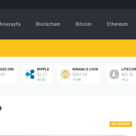
Anasayfa
Blockchain
Bitcoin
Ethereum
GECOIN
RIPPLE
BINANCE COIN
LITECOI
.09
$1.17
$603.54
$42.91
+0.02
+7.46
+0.1
?
METAVERSE