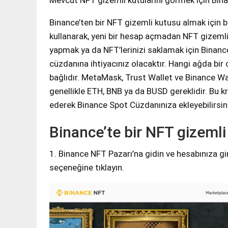
Mevcut NFT gizemli kutularını görmek için Bina
Binance’ten bir NFT gizemli kutusu almak için b
kullanarak, yeni bir hesap açmadan NFT gizemli k
yapmak ya da NFT’lerinizi saklamak için Binan
cüzdanına ihtiyacınız olacaktır. Hangi ağda bir 
bağlıdır. MetaMask, Trust Wallet ve Binance Wal
genellikle ETH, BNB ya da BUSD gereklidir. Bu kr
ederek Binance Spot Cüzdanınıza ekleyebilirsin
Binance’te bir NFT gizemli 
1. Binance NFT Pazarı’na gidin ve hesabınıza gir
seçeneğine tıklayın.