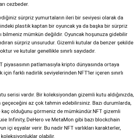
ları cezbeder.
ğiniz sürpriz yumurtaların ileri bir seviyesi olarak da
indeki plastik kaptan bir oyuncak ya da başka bir sürpriz
nı bilmeniz mümkün değildir. Oyuncak hoşunuza gidebilir
andıran sürpriz unsurudur. Gizemli kutular da benzer şekilde
oktur ve kutular genellikle sınırlı sayıdadır.
FT piyasasının patlamasıyla kripto dünyasında ortaya
k için farklı nadirlik seviyelerinden NFT’ler içeren sınırlı
tu serisi vardır. Bir koleksiyondan gizemli kutu aldığınızda,
in geçeceğini az çok tahmin edebilirsiniz. Bazı durumlarda,
zde kaç olduğunu görmeniz de mümkündür.NFT gizemli
 Axie Infinity, DeHero ve MetaMon gibi bazı blockchain
n içi eşyalar verir. Bu nadir NFT varlıkları karakterler,
koleksiyonluklar olabilir.