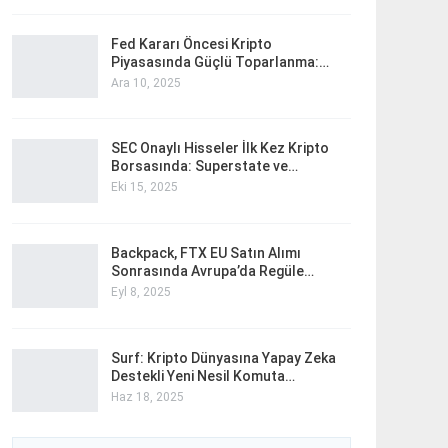
Fed Kararı Öncesi Kripto
Piyasasında Güçlü Toparlanma:…
Ara 10, 2025
SEC Onaylı Hisseler İlk Kez Kripto
Borsasında: Superstate ve…
Eki 15, 2025
Backpack, FTX EU Satın Alımı
Sonrasında Avrupa’da Regüle…
Eyl 8, 2025
Surf: Kripto Dünyasına Yapay Zeka
Destekli Yeni Nesil Komuta…
Haz 18, 2025