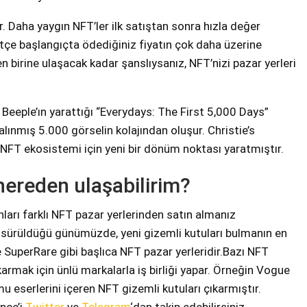
r. Daha yaygın NFT’ler ilk satıştan sonra hızla değer
tçe başlangıçta ödediğiniz fiyatın çok daha üzerine
en birine ulaşacak kadar şanslıysanız, NFT’nizi pazar yerleri
 Beeple’ın yarattığı “Everydays: The First 5,000 Days”
alınmış 5.000 görselin kolajından oluşur. Christie’s
NFT ekosistemi için yeni bir dönüm noktası yaratmıştır.
nereden ulaşabilirim?
ları farklı NFT pazar yerlerinden satın almanız
 sürüldüğü günümüzde, yeni gizemli kutuları bulmanın en
e SuperRare gibi başlıca NFT pazar yerleridir.Bazı NFT
çıkarmak için ünlü markalarla iş birliği yapar. Örneğin Vogue
u eserlerini içeren NFT gizemli kutuları çıkarmıştır.