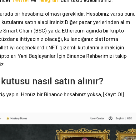
nce’i
Twitter
ve
Telegram
‘dan takip edebilirsiniz.
urada bir hesabınız olması gereklidir. Hesabınız varsa bunu
utularını satın alabilirsiniz.Diğer pazar yerlerinden alım
ce Smart Chain (BSC) ya da Ethereum ağında bir kripto
cüzdana ihtiyacınız olacağı, kullandığınız platforma
let iyi seçeneklerdir.NFT gizemli kutularını almak için
iptoları Yeni Başlayanlar İçin Binance Rehberimizi takip
iz.
kutusu nasıl satın alınır?
iş yapın. Henüz bir Binance hesabınız yoksa, [Kayıt Ol]