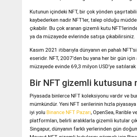
Kutunun içindeki NFT, bir çok yönden şaşırtabili
kaybederken nadir NFT’ler, talep olduğu müdde
çıkabilir. Bu çok aranan gizemli kutu NFT’lerind
ya da müzayede evlerinde satışa çıkabilirsiniz.
Kasım 2021 itibarıyla dünyanın en pahalı NFT’si
eseridir. NFT, 2007’den bu yana her bir gün için 
müzayede evinde 69,3 milyon USD’ye satılarak 
Bir NFT gizemli kutusuna 
Piyasada binlerce NFT koleksiyonu vardır ve bun
mümkündür. Yeni NFT serilerinin hızla piyasaya
iyi yolu
Binance NFT Pazarı
, OpenSea, Rarible v
platformları, belirli aralıklarla gizemli kutular 
Singapur, dünyanın farklı yerlerinden gün doğum