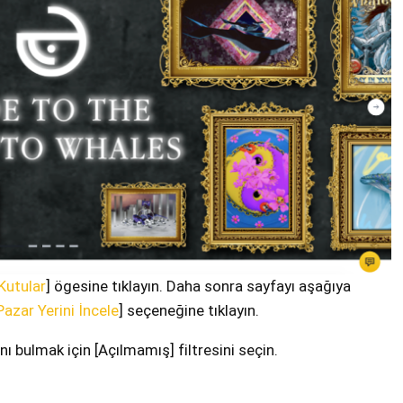
Kutular
] ögesine tıklayın. Daha sonra sayfayı aşağıya
Pazar Yerini İncele
] seçeneğine tıklayın.
ı bulmak için [Açılmamış] filtresini seçin.