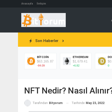
Anasayfa
İletişim
Son Haberler
BITCOIN
ETHEREUM
DO
$63,165.87
$1,679.41
$0
-84.09
+6.82
0
NFT Nedir? Nasıl Alınır
Tarihinde
May 23, 2022
Tarafından
Bityorum