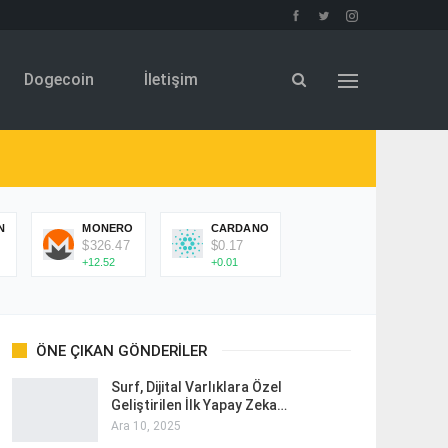
Dogecoin
İletişim
N
MONERO
CARDANO
$326.47
$0.17
+12.52
+0.01
ÖNE ÇIKAN GÖNDERILER
Surf, Dijital Varlıklara Özel
Geliştirilen İlk Yapay Zeka…
Ara 10, 2025