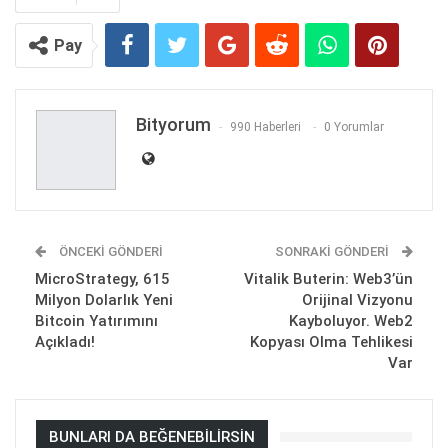
Pay
Bityorum
990 Haberleri
0 Yorumlar
ÖNCEKI GÖNDERI
SONRAKI GÖNDERI
MicroStrategy, 615
Vitalik Buterin: Web3’ün
Milyon Dolarlık Yeni
Orijinal Vizyonu
Bitcoin Yatırımını
Kayboluyor. Web2
Açıkladı!
Kopyası Olma Tehlikesi
Var
BUNLARI DA BEĞENEBILIRSIN