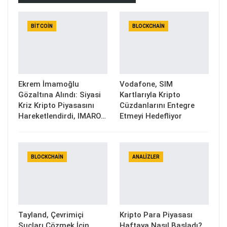
BITCOIN
BLOCKCHAIN
Ekrem İmamoğlu
Vodafone, SIM
Gözaltına Alındı: Siyasi
Kartlarıyla Kripto
Kriz Kripto Piyasasını
Cüzdanlarını Entegre
Hareketlendirdi, IMARO…
Etmeyi Hedefliyor
BLOCKCHAIN
ANALIZLER
Tayland, Çevrimiçi
Kripto Para Piyasası
Suçları Çözmek İçin
Haftaya Nasıl Başladı?