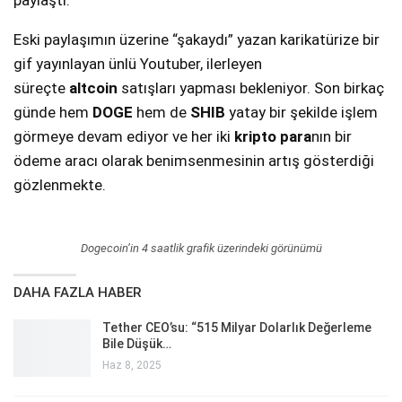
paylaştı.
Eski paylaşımın üzerine “şakaydı” yazan karikatürize bir
gif yayınlayan ünlü Youtuber, ilerleyen
süreçte
altcoin
satışları yapması bekleniyor. Son birkaç
günde hem
DOGE
hem de
SHIB
yatay bir şekilde işlem
görmeye devam ediyor ve her iki
kripto para
nın bir
ödeme aracı olarak benimsenmesinin artış gösterdiği
gözlenmekte.
Dogecoin’in 4 saatlik grafik üzerindeki görünümü
DAHA FAZLA HABER
Tether CEO’su: “515 Milyar Dolarlık Değerleme
Bile Düşük…
Haz 8, 2025