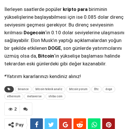
İlerleyen saatlerde popüler
kripto para
biriminin
yükselişlerine başlayabilmesi için ise 0.085 dolar direnç
seviyesini geçmesi gerekiyor. Bu direnç seviyesinin
kırılması
Dogecoin
‘in 0.10 dolar seviyelerine ulaşmasını
sağlayabilir. Elon Musk’ın yaptığı açıklamalardan yoğun
bir şekilde etkilenen
DOGE
, son günlerde yatırımcılarını
üzmüş olsa da,
Bitcoin
‘in yükselişe başlaması halinde
tekrardan eski günlerdeki gibi değer kazanabilir.
*Yatırım kararlarınızı kendiniz alınız!
binance
bitcoin teknik analiz
bitcoin yorum
Btc
doge
ethereum
metaverse
shiba coin
2
Pay