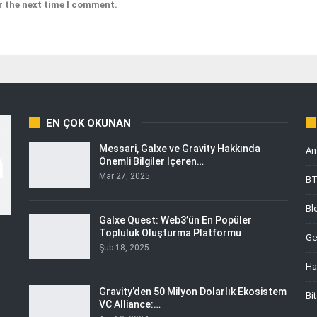
r the next time I comment.
EN ÇOK OKUNAN
Messari, Galxe ve Gravity Hakkında
An
Önemli Bilgiler İçeren…
Mar 27, 2025
B
Bl
Galxe Quest: Web3’ün En Popüler
Topluluk Oluşturma Platformu
Ge
Şub 18, 2025
Ha
i
Gravity’den 50 Milyon Dolarlık Ekosistem
Bi
VC Alliance:…