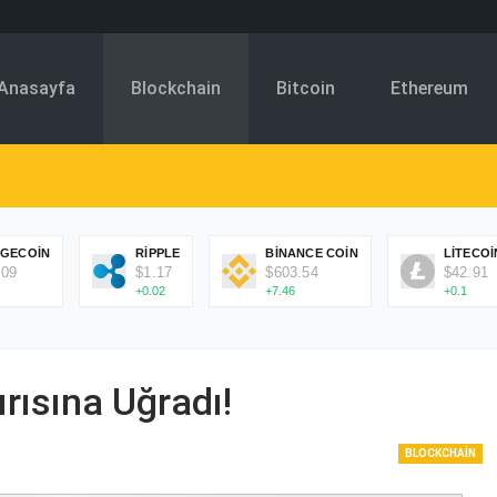
Anasayfa
Blockchain
Bitcoin
Ethereum
GECOIN
RIPPLE
BINANCE COIN
LITECOI
.09
$1.17
$603.54
$42.91
+0.02
+7.46
+0.1
rısına Uğradı!
BLOCKCHAIN