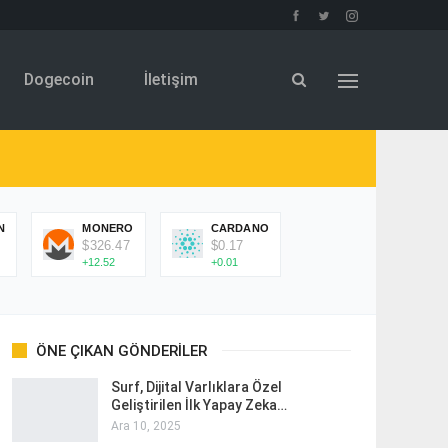
Dogecoin
İletişim
N
MONERO
CARDANO
$326.47
$0.17
+12.52
+0.01
ÖNE ÇIKAN GÖNDERILER
Surf, Dijital Varlıklara Özel
Geliştirilen İlk Yapay Zeka…
Ara 10, 2025