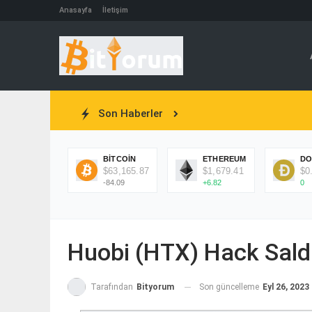
Anasayfa
İletişim
Son Haberler
BITCOIN
ETHEREUM
DO
$63,165.87
$1,679.41
$0
-84.09
+6.82
0
Huobi (HTX) Hack Saldı
Son güncelleme
Eyl 26, 2023
Tarafından
Bityorum