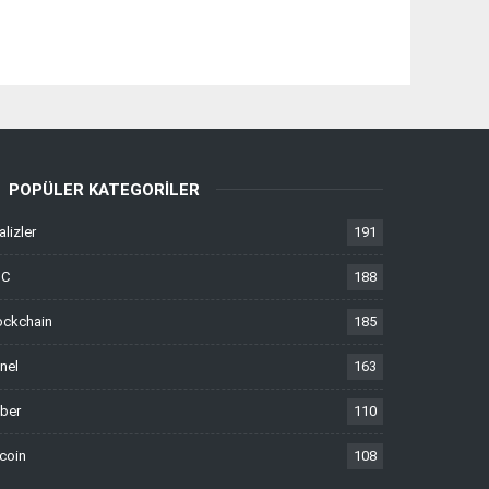
POPÜLER KATEGORILER
alizler
191
TC
188
ockchain
185
nel
163
ber
110
tcoin
108