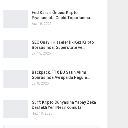
Fed Kararı Öncesi Kripto
Piyasasında Güçlü Toparlanma:…
Ara 10, 2025
SEC Onaylı Hisseler İlk Kez Kripto
Borsasında: Superstate ve…
Eki 15, 2025
Backpack, FTX EU Satın Alımı
Sonrasında Avrupa’da Regüle…
Eyl 8, 2025
Surf: Kripto Dünyasına Yapay Zeka
Destekli Yeni Nesil Komuta…
Haz 18, 2025