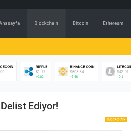
Anasayfa
Blockchain
Bitcoin
Ethereum
GECOIN
RIPPLE
BINANCE COIN
LITECOI
.09
$1.17
$603.54
$42.91
+0.02
+7.46
+0.1
Delist Ediyor!
BLOCKCHAIN