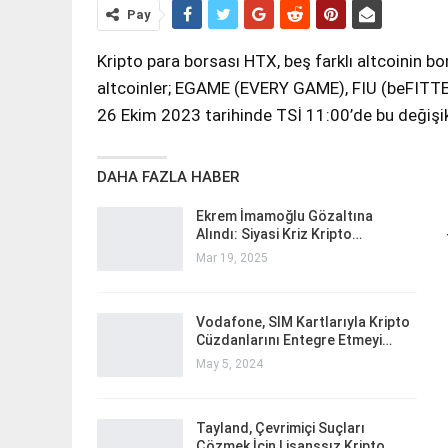
Pay
Kripto para borsası HTX, beş farklı altcoinin b
altcoinler; EGAME (EVERY GAME), FIU (beFITTE
26 Ekim 2023 tarihinde TSİ 11:00’de bu değişikl
DAHA FAZLA HABER
Ekrem İmamoğlu Gözaltına
Alındı: Siyasi Kriz Kripto…
Mar 19, 2025
Vodafone, SIM Kartlarıyla Kripto
Cüzdanlarını Entegre Etmeyi…
May 5, 2024
Tayland, Çevrimiçi Suçları
Çözmek İçin Lisanssız Kripto…