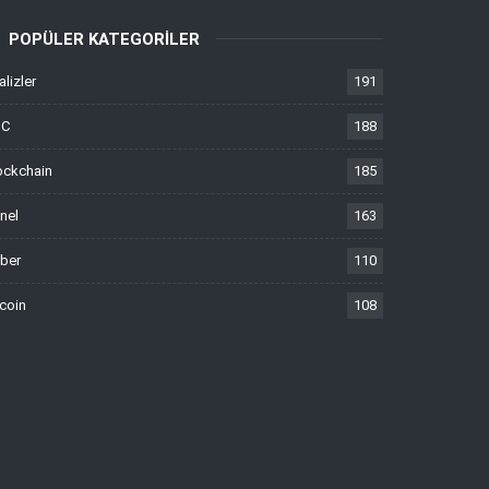
POPÜLER KATEGORILER
alizler
191
TC
188
ockchain
185
nel
163
ber
110
tcoin
108