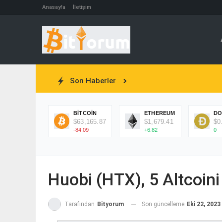
Anasayfa
İletişim
Son Haberler
BITCOIN
ETHEREUM
DO
$63,165.87
$1,679.41
$0
-84.09
+6.82
0
Huobi (HTX), 5 Altcoini 
Son güncelleme
Eki 22, 2023
Tarafından
Bityorum