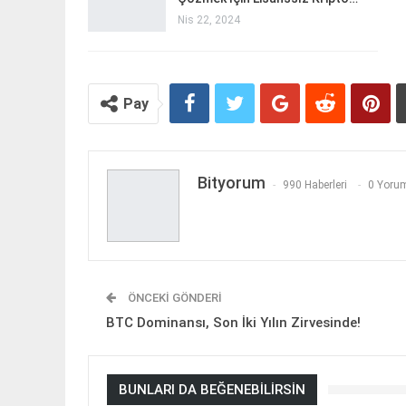
Nis 22, 2024
Pay
Bityorum
990 Haberleri
0 Yorum
ÖNCEKI GÖNDERI
BTC Dominansı, Son İki Yılın Zirvesinde!
BUNLARI DA BEĞENEBILIRSIN