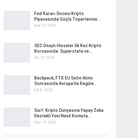
Fed Kararı Öncesi Kripto
Piyasasında Güçlü Toparlanma:…
Ara 10, 2025
SEC Onaylı Hisseler İlk Kez Kripto
Borsasında: Superstate ve…
Eki 15, 2025
Backpack, FTX EU Satın Alımı
Sonrasında Avrupa’da Regüle…
Eyl 8, 2025
Surf: Kripto Dünyasına Yapay Zeka
Destekli Yeni Nesil Komuta…
Haz 18, 2025