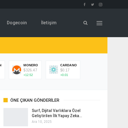
Dogecoin
İletişim
N
MONERO
CARDANO
$326.47
$0.17
+12.52
+0.01
ÖNE ÇIKAN GÖNDERILER
Surf, Dijital Varlıklara Özel
Geliştirilen İlk Yapay Zeka…
Ara 10, 2025