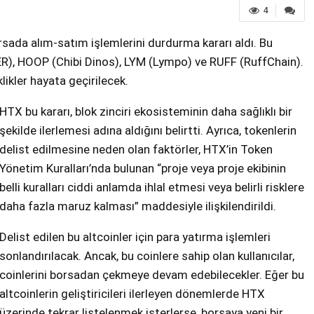
4
orsada alım-satım işlemlerini durdurma kararı aldı. Bu
R), HOOP (Chibi Dinos), LYM (Lympo) ve RUFF (RuffChain).
ikler hayata geçirilecek.
HTX bu kararı, blok zinciri ekosisteminin daha sağlıklı bir
şekilde ilerlemesi adına aldığını belirtti. Ayrıca, tokenlerin
delist edilmesine neden olan faktörler, HTX’in Token
Yönetim Kuralları’nda bulunan “proje veya proje ekibinin
belli kuralları ciddi anlamda ihlal etmesi veya belirli risklere
daha fazla maruz kalması” maddesiyle ilişkilendirildi.
Delist edilen bu altcoinler için para yatırma işlemleri
sonlandırılacak. Ancak, bu coinlere sahip olan kullanıcılar,
coinlerini borsadan çekmeye devam edebilecekler. Eğer bu
altcoinlerin geliştiricileri ilerleyen dönemlerde HTX
üzerinde tekrar listelenmek isterlerse, borsaya yeni bir