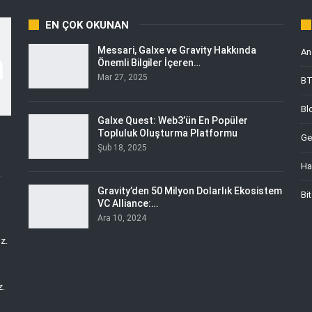
EN ÇOK OKUNAN
Messari, Galxe ve Gravity Hakkında
An
Önemli Bilgiler İçeren…
Mar 27, 2025
B
Bl
Galxe Quest: Web3’ün En Popüler
Topluluk Oluşturma Platformu
Ge
Şub 18, 2025
Ha
i
Gravity’den 50 Milyon Dolarlık Ekosistem
Bi
VC Alliance:…
Ara 10, 2024
z.
z.