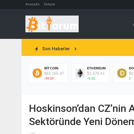
Anasayfa
İletişim
Son Haberler
BITCOIN
ETHEREUM
DO
$63,165.87
$1,679.41
$0
-84.09
+6.82
0
Hoskinson’dan CZ’nin Ay
Sektöründe Yeni Döne