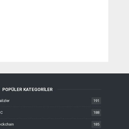
POPÜLER KATEGORILER
alizler
191
TC
188
ockchain
185