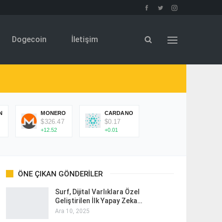
Dogecoin
İletişim
N
MONERO
CARDANO
$326.47
$0.17
+12.52
+0.01
ÖNE ÇIKAN GÖNDERILER
Surf, Dijital Varlıklara Özel
Geliştirilen İlk Yapay Zeka…
Ara 10, 2025