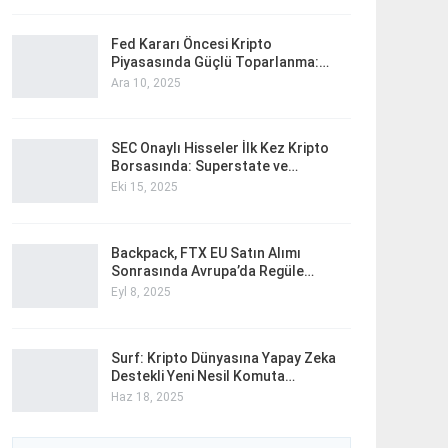
Fed Kararı Öncesi Kripto
Piyasasında Güçlü Toparlanma:…
Ara 10, 2025
SEC Onaylı Hisseler İlk Kez Kripto
Borsasında: Superstate ve…
Eki 15, 2025
Backpack, FTX EU Satın Alımı
Sonrasında Avrupa’da Regüle…
Eyl 8, 2025
Surf: Kripto Dünyasına Yapay Zeka
Destekli Yeni Nesil Komuta…
Haz 18, 2025