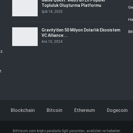
Galxe Quest: Web3’ün En Popüler
Topluluk Oluşturma Platformu
Ge
Şub 18, 2025
Ha
i
Gravity’den 50 Milyon Dolarlık Ekosistem
Bi
VC Alliance:…
Ara 10, 2024
z.
z.
Blockchain
Bitcoin
Ethereum
Dogecoin
BitYorum.com kripto paralarla ilgili yorumları, analizleri ve haberleri