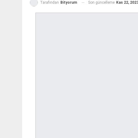
Son güncelleme
Kas 22, 202
Tarafından
Bityorum