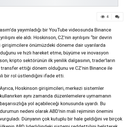
4
asım’da yayımladığı bir YouTube videosunda Binance
şını ele aldı. Hoskinson, CZ’nin ayrılışını “bir devrin
ki girişimcilere önümüzdeki döneme dair uyarılarda
olduğunu ve hızlı hareket etme, büyüme ve inovasyon
son, kripto sektörünün ilk yenilik dalgasının, trader’ların
 transfer ettiği dönem olduğunu ve CZ’nin Binance ile
bir rol üstlendiğini ifade etti.
Ayrıca, Hoskinson girişimcileri, merkezi sistemler
kullanırken aynı zamanda düzenlemelere uymamanın
başarısızlığa yol açabileceği konusunda uyardı. Bu
durumun nedeni olarak ABD’nin mali rejiminin önemini
vurguladı. Dünyanın çok kutuplu bir hale geldiğini ve birçok
ülkenin ABD liderliğindeki sistemi reddettiğini belirterek,