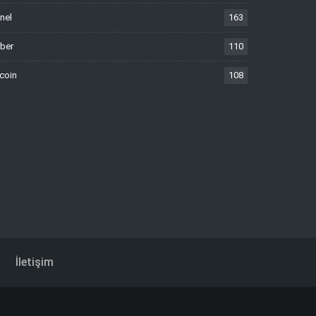
nel
163
ber
110
tcoin
108
İletişim