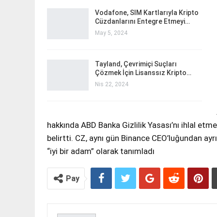
Vodafone, SIM Kartlarıyla Kripto
Cüzdanlarını Entegre Etmeyi…
May 5, 2024
Tayland, Çevrimiçi Suçları
Çözmek İçin Lisanssız Kripto…
Nis 22, 2024
hakkında ABD Banka Gizlilik Yasası’nı ihlal etme
belirtti. CZ, aynı gün Binance CEO’luğundan ayrı
“iyi bir adam” olarak tanımladı
Pay