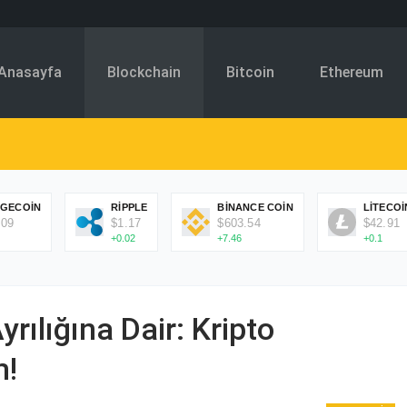
Anasayfa
Blockchain
Bitcoin
Ethereum
GECOIN
RIPPLE
BINANCE COIN
LITECOI
.09
$1.17
$603.54
$42.91
+0.02
+7.46
+0.1
rılığına Dair: Kripto
m!