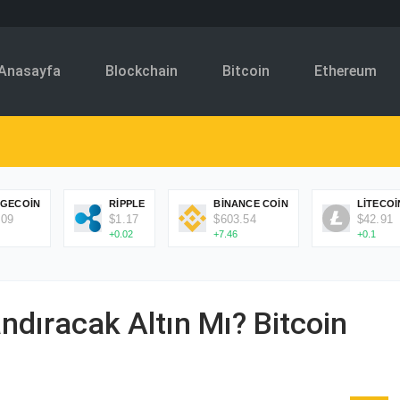
Anasayfa
Blockchain
Bitcoin
Ethereum
GECOIN
RIPPLE
BINANCE COIN
LITECOI
.09
$1.17
$603.54
$42.91
+0.02
+7.46
+0.1
dıracak Altın Mı? Bitcoin