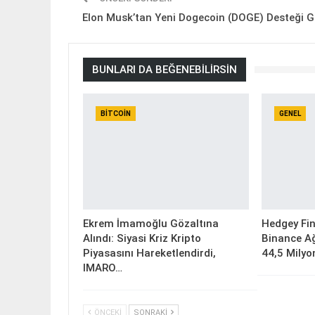
Elon Musk’tan Yeni Dogecoin (DOGE) Desteği G
BUNLARI DA BEĞENEBILIRSIN
BITCOIN
GENEL
Ekrem İmamoğlu Gözaltına
Hedgey Fin
Alındı: Siyasi Kriz Kripto
Binance Ağ
Piyasasını Hareketlendirdi,
44,5 Milyo
IMARO…
ÖNCEKI
SONRAKI