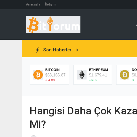
Anasayfa
İletişim
Son Haberler
BITCOIN
ETHEREUM
DO
$63,165.87
$1,679.41
$0
-84.09
+6.82
0
Hangisi Daha Çok Kazan
Mi?