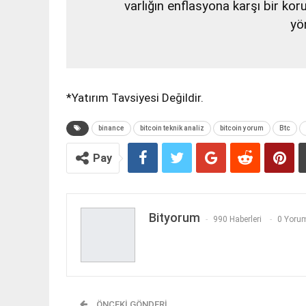
varlığın enflasyona karşı bir ko
yön
*Yatırım Tavsiyesi Değildir.
binance
bitcoin teknik analiz
bitcoin yorum
Btc
Pay
Bityorum
990 Haberleri
0 Yorum
ÖNCEKI GÖNDERI