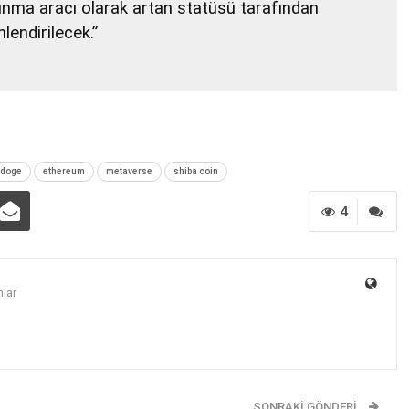
runma aracı olarak artan statüsü tarafından
lendirilecek.”
doge
ethereum
metaverse
shiba coin
4
lar
SONRAKI GÖNDERI