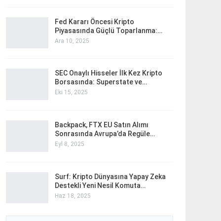
Fed Kararı Öncesi Kripto
Piyasasında Güçlü Toparlanma:…
Ara 10, 2025
SEC Onaylı Hisseler İlk Kez Kripto
Borsasında: Superstate ve…
Eki 15, 2025
Backpack, FTX EU Satın Alımı
Sonrasında Avrupa’da Regüle…
Eyl 8, 2025
Surf: Kripto Dünyasına Yapay Zeka
Destekli Yeni Nesil Komuta…
Haz 18, 2025