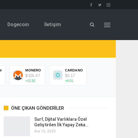
Dogecoin
İletişim
N
MONERO
CARDANO
$326.47
$0.17
+12.52
+0.01
ÖNE ÇIKAN GÖNDERILER
Surf, Dijital Varlıklara Özel
Geliştirilen İlk Yapay Zeka…
Ara 10, 2025