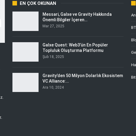
EN ÇOK OKUNAN
Messari, Galxe ve Gravity Hakkında
An
Önemli Bilgiler İçeren…
Mar 27, 2025
B
Bl
Galxe Quest: Web3’ün En Popüler
Topluluk Oluşturma Platformu
Ge
Şub 18, 2025
Ha
i
Gravity’den 50 Milyon Dolarlık Ekosistem
Bi
VC Alliance:…
Ara 10, 2024
z.
z.