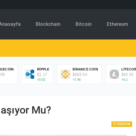
Anasayfa
Blockchain
Bitcoin
Ethereum
GECOIN
RIPPLE
BINANCE COIN
LITECOI
.09
$1.17
$603.54
$42.91
+0.02
+7.46
+0.1
laşıyor Mu?
ETHEREUM