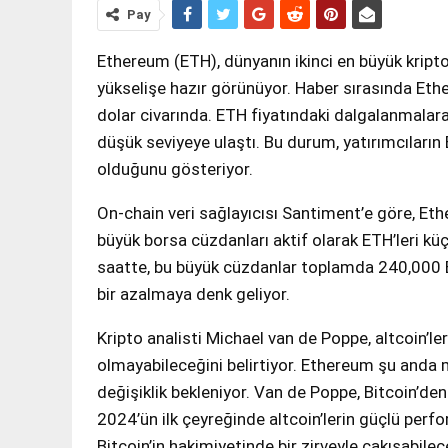
Pay
Ethereum (ETH), dünyanın ikinci en büyük kripto 
yükselişe hazır görünüyor. Haber sırasında Ethe
dolar civarında. ETH fiyatındaki dalgalanmalar
düşük seviyeye ulaştı. Bu durum, yatırımcıları
olduğunu gösteriyor.
On-chain veri sağlayıcısı Santiment’e göre, Eth
büyük borsa cüzdanları aktif olarak ETH’leri k
saatte, bu büyük cüzdanlar toplamda 240,000 E
bir azalmaya denk geliyor.
Kripto analisti Michael van de Poppe, altcoin’ler
olmayabileceğini belirtiyor. Ethereum şu anda 
değişiklik bekleniyor. Van de Poppe, Bitcoin’de
2024’ün ilk çeyreğinde altcoin’lerin güçlü per
Bitcoin’in hakimiyetinde bir zirveyle çakışabile