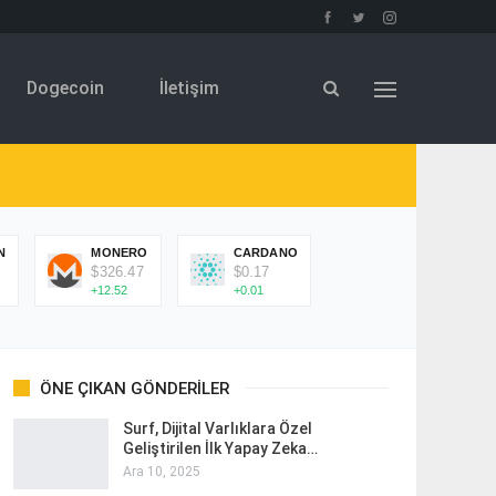
Dogecoin
İletişim
N
MONERO
CARDANO
$326.47
$0.17
+12.52
+0.01
ÖNE ÇIKAN GÖNDERILER
Surf, Dijital Varlıklara Özel
Geliştirilen İlk Yapay Zeka…
Ara 10, 2025