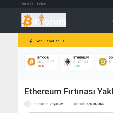
Anasayfa
İletişim
Son Haberler
BITCOIN
ETHEREUM
DO
$63,165.87
$1,679.41
$0
-84.09
+6.82
0
Ethereum Fırtınası Yak
Tarihinde
Ara 20, 2023
Tarafından
Bityorum