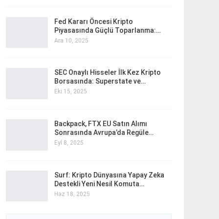
Fed Kararı Öncesi Kripto
Piyasasında Güçlü Toparlanma:…
Ara 10, 2025
SEC Onaylı Hisseler İlk Kez Kripto
Borsasında: Superstate ve…
Eki 15, 2025
Backpack, FTX EU Satın Alımı
Sonrasında Avrupa’da Regüle…
Eyl 8, 2025
Surf: Kripto Dünyasına Yapay Zeka
Destekli Yeni Nesil Komuta…
Haz 18, 2025