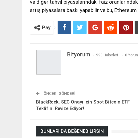
ve diğer tahvil piyasalarındaki faiz oranlarındaki 
artış piyasalara baskı yapabilir ve bu, Ethereum 
Pay
Bityorum
990 Haberleri
0 Yorum
ÖNCEKI GÖNDERI
BlackRock, SEC Onayı İçin Spot Bitcoin ETF
Teklifini Revize Ediyor!
BUNLARI DA BEĞENEBILIRSIN