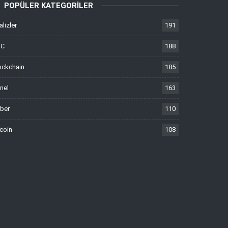
POPÜLER KATEGORILER
alizler
191
TC
188
ockchain
185
nel
163
ber
110
tcoin
108