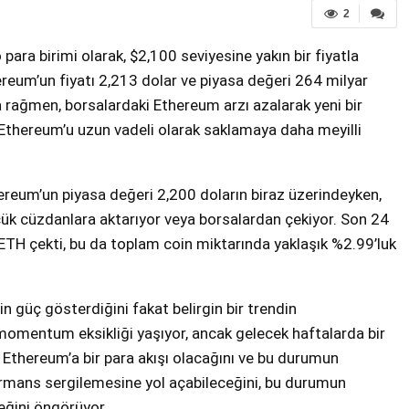
2
para birimi olarak, $2,100 seviyesine yakın bir fiyatla
reum’un fiyatı 2,213 dolar ve piyasa değeri 264 milyar
a rağmen, borsalardaki Ethereum arzı azalarak yeni bir
n Ethereum’u uzun vadeli olarak saklamaya daha meyilli
ereum’un piyasa değeri 2,200 doların biraz üzerindeyken,
üçük cüzdanlara aktarıyor veya borsalardan çekiyor. Son 24
TH çekti, bu da toplam coin miktarında yaklaşık %2.99’luk
in güç gösterdiğini fakat belirgin bir trendin
momentum eksikliği yaşıyor, ancak gelecek haftalarda bir
n Ethereum’a bir para akışı olacağını ve bu durumun
formans sergilemesine yol açabileceğini, bu durumun
ceğini öngörüyor.