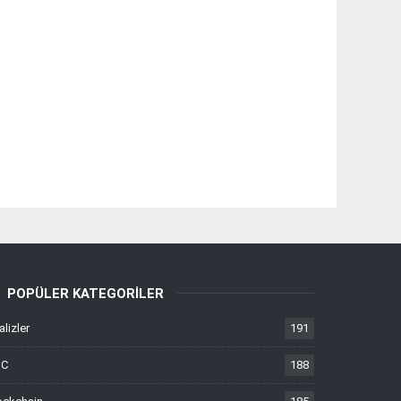
POPÜLER KATEGORILER
alizler
191
TC
188