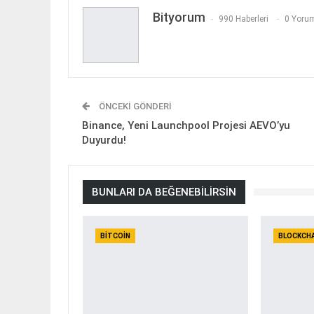
Bityorum
990 Haberleri
0 Yorum
ÖNCEKI GÖNDERI
Binance, Yeni Launchpool Projesi AEVO’yu
Duyurdu!
BUNLARI DA BEĞENEBILIRSIN
BITCOIN
BLOCKCH