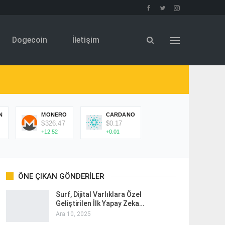
Dogecoin
İletişim
N
MONERO
CARDANO
$326.47
$0.17
+12.52
+0.01
ÖNE ÇIKAN GÖNDERILER
Surf, Dijital Varlıklara Özel
Geliştirilen İlk Yapay Zeka…
Ara 10, 2025