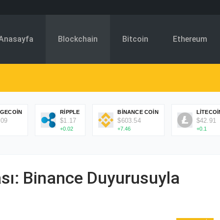
Anasayfa
Blockchain
Bitcoin
Ethereum
GECOIN
RIPPLE
BINANCE COIN
LITECOI
.09
$1.17
$603.54
$42.91
+0.02
+7.46
+0.1
ası: Binance Duyurusuyla