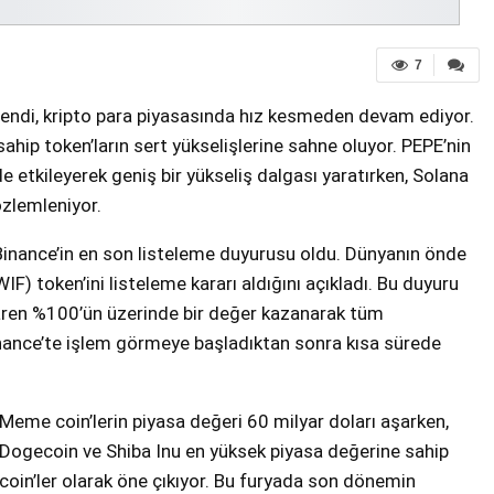
7
rendi, kripto para piyasasında hız kesmeden devam ediyor.
sahip token’ların sert yükselişlerine sahne oluyor. PEPE’nin
de etkileyerek geniş bir yükseliş dalgası yaratırken, Solana
özlemleniyor.
Binance’in en son listeleme duyurusu oldu. Dünyanın önde
F) token’ini listeleme kararı aldığını açıkladı. Bu duyuru
baren %100’ün üzerinde bir değer kazanarak tüm
inance’te işlem görmeye başladıktan sonra kısa sürede
Meme coin’lerin piyasa değeri 60 milyar doları aşarken,
Dogecoin ve Shiba Inu en yüksek piyasa değerine sahip
coin’ler olarak öne çıkıyor. Bu furyada son dönemin