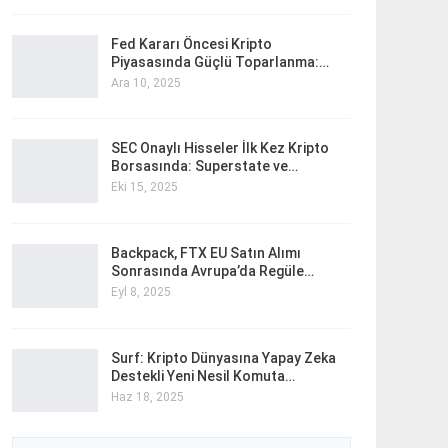
Fed Kararı Öncesi Kripto
Piyasasında Güçlü Toparlanma:…
Ara 10, 2025
SEC Onaylı Hisseler İlk Kez Kripto
Borsasında: Superstate ve…
Eki 15, 2025
Backpack, FTX EU Satın Alımı
Sonrasında Avrupa’da Regüle…
Eyl 8, 2025
Surf: Kripto Dünyasına Yapay Zeka
Destekli Yeni Nesil Komuta…
Haz 18, 2025