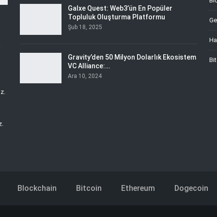
Bl
Galxe Quest: Web3’ün En Popüler
Topluluk Oluşturma Platformu
Ge
Şub 18, 2025
Ha
i
Gravity’den 50 Milyon Dolarlık Ekosistem
Bi
VC Alliance:…
Ara 10, 2024
z.
z.
Blockchain
Bitcoin
Ethereum
Dogecoin