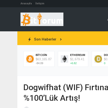
Anasayfa
İletişim
Son Haberler
BITCOIN
ETHEREUM
DO
$63,165.87
$1,679.41
$0
-84.09
+6.82
0
Dogwifhat (WIF) Fırtın
%100’lük Artış!