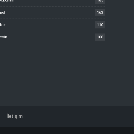
ockchain
185
nel
163
ber
110
tcoin
108
İletişim