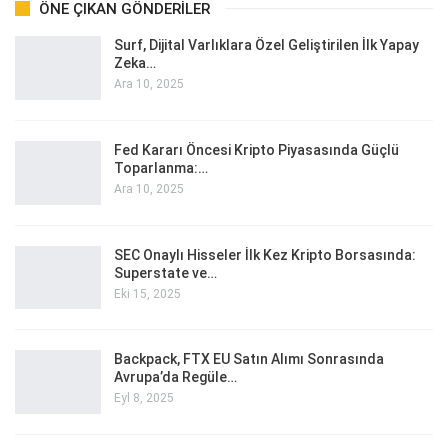
ÖNE ÇIKAN GÖNDERILER
Surf, Dijital Varlıklara Özel Geliştirilen İlk Yapay
Zeka…
Ara 10, 2025
Fed Kararı Öncesi Kripto Piyasasında Güçlü
Toparlanma:…
Ara 10, 2025
SEC Onaylı Hisseler İlk Kez Kripto Borsasında:
Superstate ve…
Eki 15, 2025
Backpack, FTX EU Satın Alımı Sonrasında
Avrupa’da Regüle…
Eyl 8, 2025