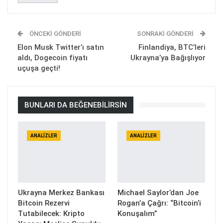
ÖNCEKI GÖNDERI
SONRAKI GÖNDERI
Elon Musk Twitter’ı satın
Finlandiya, BTC’leri
aldı, Dogecoin fiyatı
Ukrayna’ya Bağışlıyor
uçuşa geçti!
BUNLARI DA BEĞENEBILIRSIN
ANALIZLER
ANALIZLER
Ukrayna Merkez Bankası
Michael Saylor’dan Joe
Bitcoin Rezervi
Rogan’a Çağrı: “Bitcoin’i
Tutabilecek: Kripto
Konuşalım”