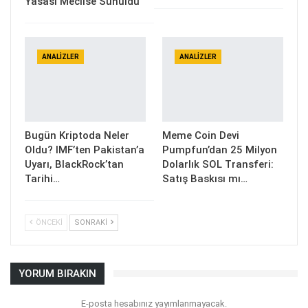
Yasası Meclise Sunuldu
ANALIZLER
ANALIZLER
Bugün Kriptoda Neler
Meme Coin Devi
Oldu? IMF’ten Pakistan’a
Pumpfun’dan 25 Milyon
Uyarı, BlackRock’tan
Dolarlık SOL Transferi:
Tarihi…
Satış Baskısı mı…
ÖNCEKI
SONRAKI
YORUM BIRAKIN
E-posta hesabınız yayımlanmayacak.