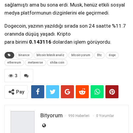
sağlamıştı ama bu sona erdi. Musk, henüz etkili sosyal
medya platformunun dizginlerini ele geçirmedi.
Dogecoin, yazının yazıldığı sırada son 24 saatte %11.7
oranında düşüş yaşadı. Kripto
para birimi
0.143116
dolardan işlem görüyordu.
binance
bitcoin teknik analiz
bitcoin yorum
Btc
doge
ethereum
metaverse
shiba coin
3
Pay
Bityorum
990 Haberleri
0 Yorumlar