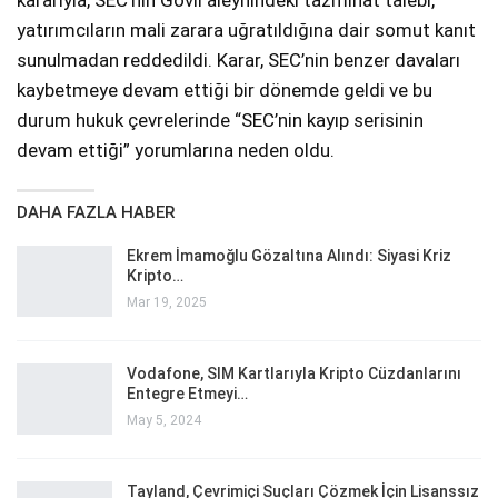
kararıyla, SEC’nin Govil aleyhindeki tazminat talebi,
yatırımcıların mali zarara uğratıldığına dair somut kanıt
sunulmadan reddedildi. Karar, SEC’nin benzer davaları
kaybetmeye devam ettiği bir dönemde geldi ve bu
durum hukuk çevrelerinde “SEC’nin kayıp serisinin
devam ettiği” yorumlarına neden oldu.
DAHA FAZLA HABER
Ekrem İmamoğlu Gözaltına Alındı: Siyasi Kriz
Kripto…
Mar 19, 2025
Vodafone, SIM Kartlarıyla Kripto Cüzdanlarını
Entegre Etmeyi…
May 5, 2024
Tayland, Çevrimiçi Suçları Çözmek İçin Lisanssız