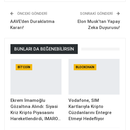
ÖNCEKI GÖNDERI
SONRAKI GÖNDERI
AAVE’den Duraklatma
Elon Musk’tan Yapay
Kararı!
Zeka Duyurusu!
BUNLARI DA BEĞENEBILIRSIN
BITCOIN
BLOCKCHAIN
Ekrem İmamoğlu
Vodafone, SIM
Gözaltına Alındı: Siyasi
Kartlarıyla Kripto
Kriz Kripto Piyasasını
Cüzdanlarını Entegre
Hareketlendirdi, IMARO…
Etmeyi Hedefliyor