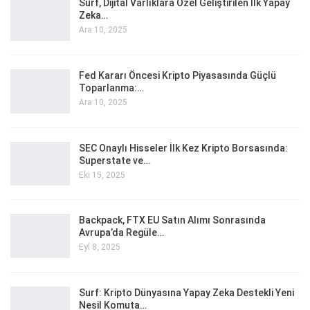
Surf, Dijital Varlıklara Özel Geliştirilen İlk Yapay
Zeka…
Ara 10, 2025
Fed Kararı Öncesi Kripto Piyasasında Güçlü
Toparlanma:…
Ara 10, 2025
SEC Onaylı Hisseler İlk Kez Kripto Borsasında:
Superstate ve…
Eki 15, 2025
Backpack, FTX EU Satın Alımı Sonrasında
Avrupa’da Regüle…
Eyl 8, 2025
Surf: Kripto Dünyasına Yapay Zeka Destekli Yeni
Nesil Komuta…