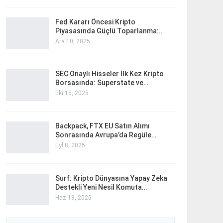
Fed Kararı Öncesi Kripto
Piyasasında Güçlü Toparlanma:…
Ara 10, 2025
SEC Onaylı Hisseler İlk Kez Kripto
Borsasında: Superstate ve…
Eki 15, 2025
Backpack, FTX EU Satın Alımı
Sonrasında Avrupa’da Regüle…
Eyl 8, 2025
Surf: Kripto Dünyasına Yapay Zeka
Destekli Yeni Nesil Komuta…
Haz 18, 2025