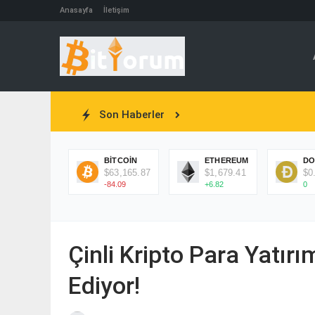
Anasayfa
İletişim
Son Haberler
BITCOIN
ETHEREUM
DO
$63,165.87
$1,679.41
$0
-84.09
+6.82
0
Çinli Kripto Para Yatır
Ediyor!