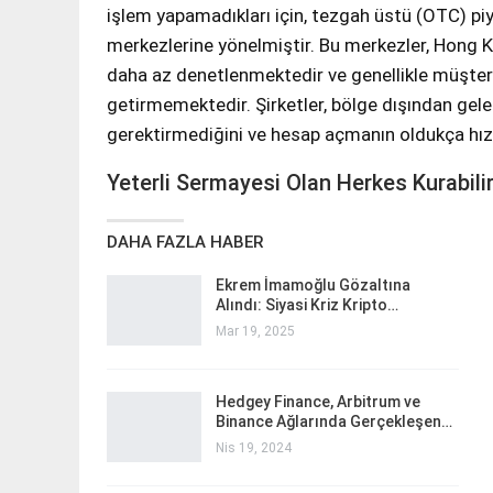
işlem yapamadıkları için, tezgah üstü (OTC) pi
merkezlerine yönelmiştir. Bu merkezler, Hong K
daha az denetlenmektedir ve genellikle müşter
getirmemektedir. Şirketler, bölge dışından gel
gerektirmediğini ve hesap açmanın oldukça hız
Yeterli Sermayesi Olan Herkes Kurabili
DAHA FAZLA HABER
Ekrem İmamoğlu Gözaltına
Alındı: Siyasi Kriz Kripto…
Mar 19, 2025
Hedgey Finance, Arbitrum ve
Binance Ağlarında Gerçekleşen…
Nis 19, 2024