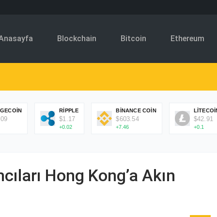
Anasayfa
Blockchain
Bitcoin
Ethereum
GECOIN
RIPPLE
BINANCE COIN
LITECOI
.09
$1.17
$603.54
$42.91
+0.02
+7.46
+0.1
ımcıları Hong Kong’a Akın