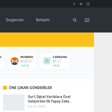
Dogecoin
İletişim
N
MONERO
CARDANO
$326.47
$0.17
+12.52
+0.01
ÖNE ÇIKAN GÖNDERILER
Surf, Dijital Varlıklara Özel
Geliştirilen İlk Yapay Zeka…
Ara 10, 2025