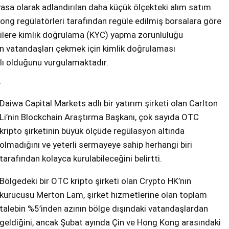
yasa olarak adlandırılan daha küçük ölçekteki alım satım
ong regülatörleri tarafından regüle edilmiş borsalara göre
ilere kimlik doğrulama (KYC) yapma zorunluluğu
en vatandaşları çekmek için kimlik doğrulaması
lı olduğunu vurgulamaktadır.
r
Daiwa Capital Markets adlı bir yatırım şirketi olan Carlton
Li’nin Blockchain Araştırma Başkanı, çok sayıda OTC
kripto şirketinin büyük ölçüde regülasyon altında
olmadığını ve yeterli sermayeye sahip herhangi biri
tarafından kolayca kurulabileceğini belirtti.
Bölgedeki bir OTC kripto şirketi olan Crypto HK’nın
kurucusu Merton Lam, şirket hizmetlerine olan toplam
talebin %5’inden azının bölge dışındaki vatandaşlardan
geldiğini, ancak Şubat ayında Çin ve Hong Kong arasındaki