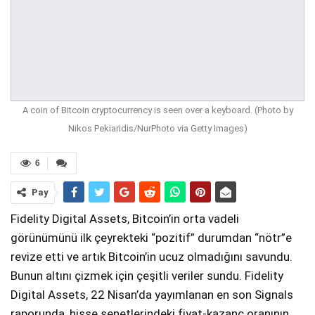
A coin of Bitcoin cryptocurrency is seen over a keyboard. (Photo by
Nikos Pekiaridis/NurPhoto via Getty Images)
6
Pay
Fidelity Digital Assets, Bitcoin’in orta vadeli
görünümünü ilk çeyrekteki “pozitif” durumdan “nötr”e
revize etti ve artık Bitcoin’in ucuz olmadığını savundu.
Bunun altını çizmek için çeşitli veriler sundu. Fidelity
Digital Assets, 22 Nisan’da yayımlanan en son Signals
raporunda, hisse senetlerindeki fiyat-kazanç oranının