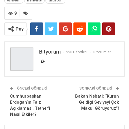
ethereum
metaverse
shiba coin
9
Pay
Bityorum
990 Haberleri
0 Yorumlar
ÖNCEKI GÖNDERI
SONRAKI GÖNDERI
Cumhurbaşkanı
Bakan Nebati: “Kurun
Erdoğan’ın Faiz
Geldiği Seviyeyi Çok
Açıklaması, Tether’i
Makul Görüyoruz”!
Nasıl Etkiler?