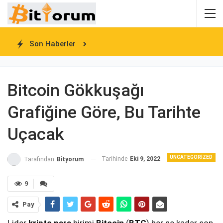
Son Haberler
Bitcoin Gökkuşağı
Grafiğine Göre, Bu Tarihte
Uçacak
UNCATEGORIZED
Tarihinde
Eki 9, 2022
Tarafından
Bityorum
9
Pay
Lider
kripto para
birimi
Bitcoin
(
BTC
) her ne kadar son