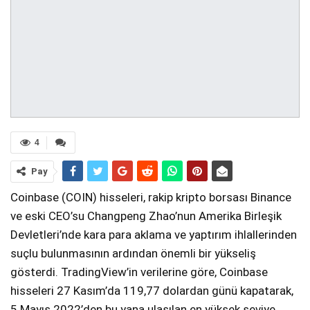
4
Pay
Coinbase (COIN) hisseleri, rakip kripto borsası Binance
ve eski CEO’su Changpeng Zhao’nun Amerika Birleşik
Devletleri’nde kara para aklama ve yaptırım ihlallerinden
suçlu bulunmasının ardından önemli bir yükseliş
gösterdi. TradingView’in verilerine göre, Coinbase
hisseleri 27 Kasım’da 119,77 dolardan günü kapatarak,
5 Mayıs 2022’den bu yana ulaşılan en yüksek seviye