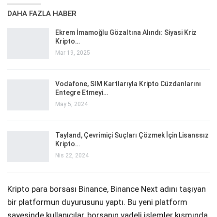
DAHA FAZLA HABER
Ekrem İmamoğlu Gözaltına Alındı: Siyasi Kriz
Kripto…
Mar 19, 2025
Vodafone, SIM Kartlarıyla Kripto Cüzdanlarını
Entegre Etmeyi…
May 5, 2024
Tayland, Çevrimiçi Suçları Çözmek İçin Lisanssız
Kripto…
Nis 22, 2024
Kripto para borsası Binance, Binance Next adını taşıyan
bir platformun duyurusunu yaptı. Bu yeni platform
sayesinde kullanıcılar, borsanın vadeli işlemler kısmında