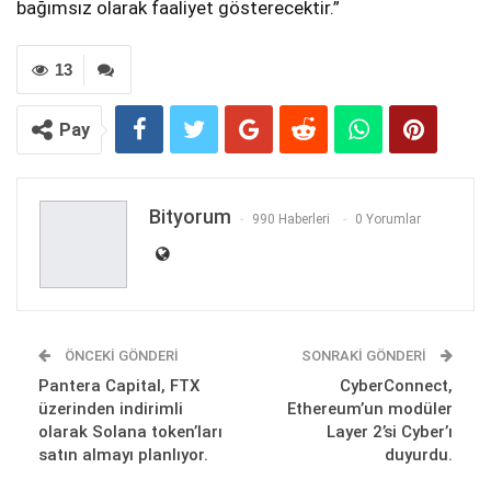
bağımsız olarak faaliyet gösterecektir.”
13
Pay
Bityorum
990 Haberleri
0 Yorumlar
ÖNCEKI GÖNDERI
SONRAKI GÖNDERI
Pantera Capital, FTX
CyberConnect,
üzerinden indirimli
Ethereum’un modüler
olarak Solana token’ları
Layer 2’si Cyber’ı
satın almayı planlıyor.
duyurdu.