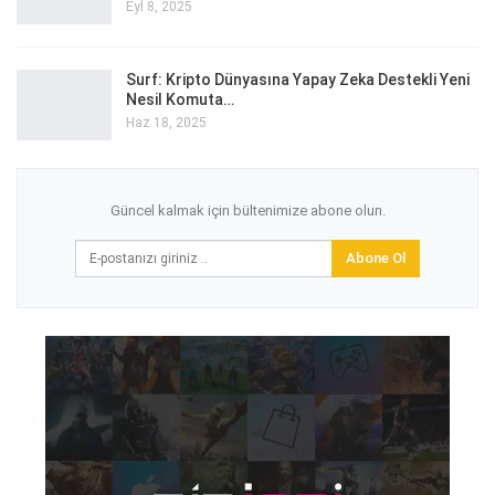
Eyl 8, 2025
Surf: Kripto Dünyasına Yapay Zeka Destekli Yeni
Nesil Komuta…
Haz 18, 2025
Güncel kalmak için bültenimize abone olun.
Abone Ol