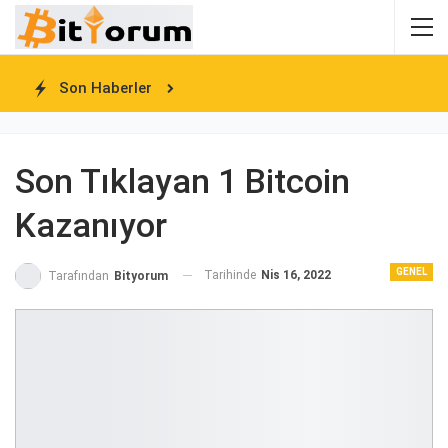
Son Haberler
Son Tıklayan 1 Bitcoin
Kazanıyor
GENEL
Tarihinde
Nis 16, 2022
Tarafından
Bityorum