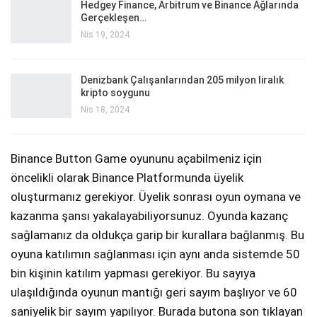
Hedgey Finance, Arbitrum ve Binance Ağlarında
Gerçekleşen…
Nis 19, 2024
Denizbank Çalışanlarından 205 milyon liralık
kripto soygunu
Nis 18, 2024
Binance Button Game oyununu açabilmeniz için
öncelikli olarak Binance Platformunda üyelik
oluşturmanız gerekiyor. Üyelik sonrası oyun oymana ve
kazanma şansı yakalayabiliyorsunuz. Oyunda kazanç
sağlamanız da oldukça garip bir kurallara bağlanmış. Bu
oyuna katılımın sağlanması için aynı anda sistemde 50
bin kişinin katılım yapması gerekiyor. Bu sayıya
ulaşıldığında oyunun mantığı geri sayım başlıyor ve 60
saniyelik bir sayım yapılıyor. Burada butona son tıklayan