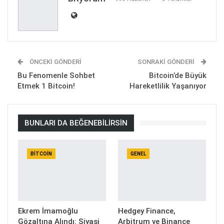
ÖNCEKI GÖNDERI
SONRAKI GÖNDERI
Bu Fenomenle Sohbet
Bitcoin’de Büyük
Etmek 1 Bitcoin!
Hareketlilik Yaşanıyor
BUNLARI DA BEĞENEBILIRSIN
BITCOIN
GENEL
Ekrem İmamoğlu
Hedgey Finance,
Gözaltına Alındı: Siyasi
Arbitrum ve Binance