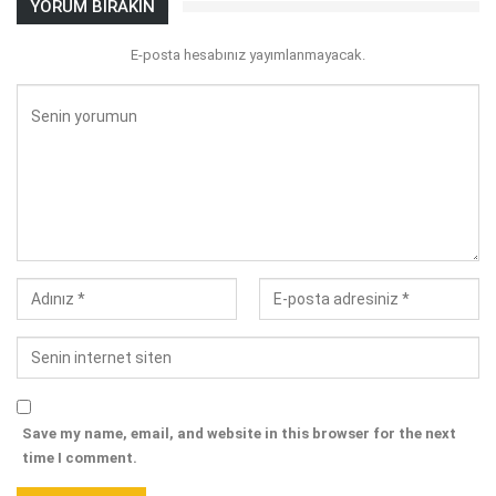
YORUM BIRAKIN
E-posta hesabınız yayımlanmayacak.
Save my name, email, and website in this browser for the next
time I comment.