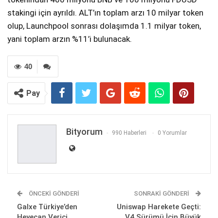
stakingi için ayrıldı. ALT’ın toplam arzı 10 milyar token
olup, Launchpool sonrası dolaşımda 1.1 milyar token,
yani toplam arzın %11’i bulunacak.
40
Pay
Bityorum
990 Haberleri
0 Yorumlar
ÖNCEKI GÖNDERI
SONRAKI GÖNDERI
Galxe Türkiye’den
Uniswap Harekete Geçti:
Heyecan Verici
V4 Sürümü İçin Büyük