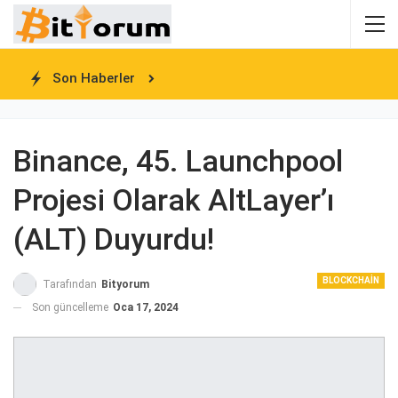
Son Haberler
Binance, 45. Launchpool
Projesi Olarak AltLayer’ı
(ALT) Duyurdu!
BLOCKCHAIN
Tarafından
Bityorum
Son güncelleme
Oca 17, 2024