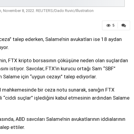
aken, November 8, 2022. REUTERS/Dado Ruvic/Illustration
5
 ceza” talep ederken, Salame’nin avukatları ise 18 aydan
yor.
’nin, FTX kripto borsasının çöküşüne neden olan suçlardan
asını istiyor. Savcılar, FTX’in kurucu ortağı Sam “SBF”
 Salame için “uygun cezayı” talep ediyorlar.
al mahkemesinde bir ceza notu sunarak, sanığın FTX
gili “ciddi suçlar” işlediğini kabul etmesinin ardından Salame
da, ABD savcıları Salame’nin avukatlarının iddialarının
lep ettiler.