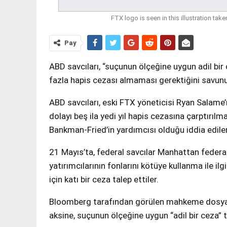
FTX logo is seen in this illustration t
Pay
ABD savcıları, “suçunun ölçeğine uygun adil bir
fazla hapis cezası almaması gerektiğini savunu
ABD savcıları, eski FTX yöneticisi Ryan Salame
dolayı beş ila yedi yıl hapis cezasına çarptırılm
Bankman-Fried’in yardımcısı olduğu iddia edilen
21 Mayıs’ta, federal savcılar Manhattan feder
yatırımcılarının fonlarını kötüye kullanma ile il
için katı bir ceza talep ettiler.
Bloomberg tarafından görülen mahkeme dosyasın
aksine, suçunun ölçeğine uygun “adil bir ceza” ta