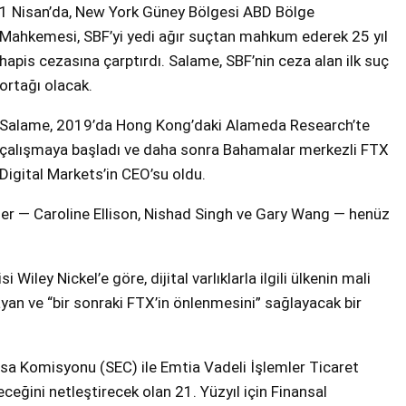
1 Nisan’da, New York Güney Bölgesi ABD Bölge
Mahkemesi, SBF’yi yedi ağır suçtan mahkum ederek 25 yıl
hapis cezasına çarptırdı. Salame, SBF’nin ceza alan ilk suç
ortağı olacak.
Salame, 2019’da Hong Kong’daki Alameda Research’te
çalışmaya başladı ve daha sonra Bahamalar merkezli FTX
Digital Markets’in CEO’su oldu.
mler — Caroline Ellison, Nishad Singh ve Gary Wang — henüz
Wiley Nickel’e göre, dijital varlıklarla ilgili ülkenin mali
ayan ve “bir sonraki FTX’in önlenmesini” sağlayacak bir
Borsa Komisyonu (SEC) ile Emtia Vadeli İşlemler Ticaret
eğini netleştirecek olan 21. Yüzyıl için Finansal