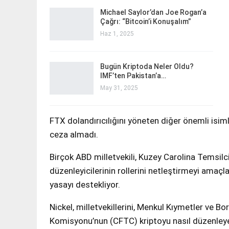
Michael Saylor’dan Joe Rogan’a
Çağrı: “Bitcoin’i Konuşalım”
Haz 1, 2025
Bugün Kriptoda Neler Oldu?
IMF’ten Pakistan’a…
May 31, 2025
FTX dolandırıcılığını yöneten diğer önemli isi
ceza almadı.
Birçok ABD milletvekili, Kuzey Carolina Temsilcisi 
düzenleyicilerinin rollerini netleştirmeyi amaçl
yasayı destekliyor.
Nickel, milletvekillerini, Menkul Kıymetler ve 
Komisyonu’nun (CFTC) kriptoyu nasıl düzenleyec