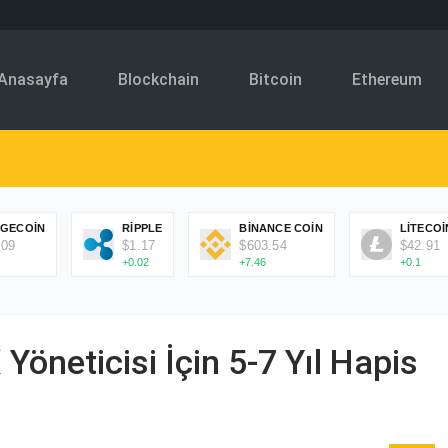
Anasayfa
Blockchain
Bitcoin
Ethereum
GECOIN
RIPPLE
BINANCE COIN
LITECOI
.09
$1.17
$603.54
$42.91
+0.02
+7.46
+0.1
Yöneticisi İçin 5-7 Yıl Hapis