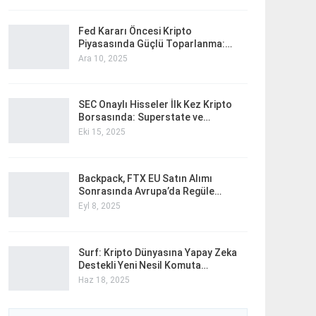
Fed Kararı Öncesi Kripto
Piyasasında Güçlü Toparlanma:…
Ara 10, 2025
SEC Onaylı Hisseler İlk Kez Kripto
Borsasında: Superstate ve…
Eki 15, 2025
Backpack, FTX EU Satın Alımı
Sonrasında Avrupa’da Regüle…
Eyl 8, 2025
Surf: Kripto Dünyasına Yapay Zeka
Destekli Yeni Nesil Komuta…
Haz 18, 2025