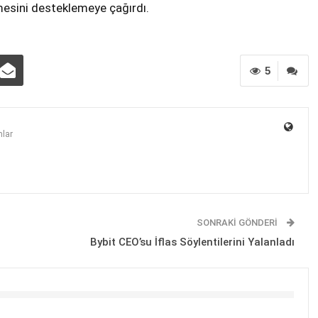
mesini desteklemeye çağırdı.
5
lar
SONRAKI GÖNDERI
Bybit CEO’su İflas Söylentilerini Yalanladı