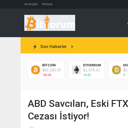
Anasayfa
İletişim
Son Haberler
BITCOIN
ETHEREUM
DO
$63,165.87
$1,679.41
$0
-84.09
+6.82
0
ABD Savcıları, Eski FTX 
Cezası İstiyor!