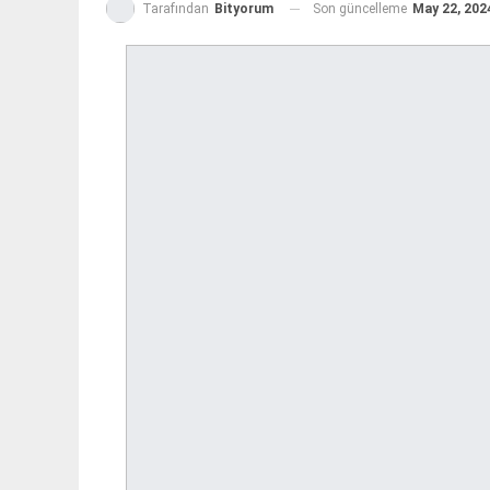
Son güncelleme
May 22, 202
Tarafından
Bityorum