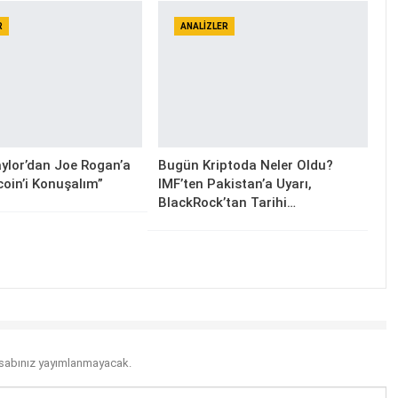
R
ANALIZLER
ylor’dan Joe Rogan’a
Bugün Kriptoda Neler Oldu?
coin’i Konuşalım”
IMF’ten Pakistan’a Uyarı,
BlackRock’tan Tarihi…
sabınız yayımlanmayacak.