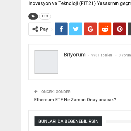
İnovasyon ve Teknoloji (FIT21) Yasası’nın geç
FTX
Pay
Bityorum
990 Haberleri
0 Yorum
ÖNCEKI GÖNDERI
Ethereum ETF Ne Zaman Onaylanacak?
BUNLARI DA BEĞENEBILIRSIN