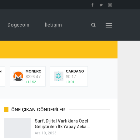
Dogecoin
İletişim
N
MONERO
CARDANO
$326.47
$0.17
+12.52
+0.01
ÖNE ÇIKAN GÖNDERILER
Surf, Dijital Varlıklara Özel
Geliştirilen İlk Yapay Zeka…
Ara 10, 2025