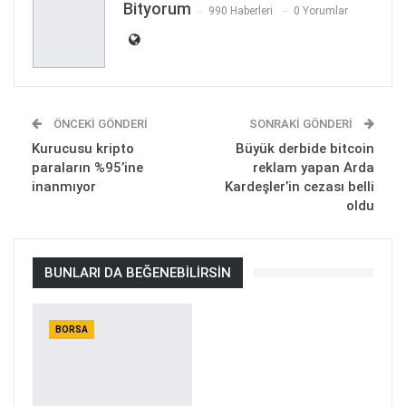
Bityorum
990 Haberleri
0 Yorumlar
ÖNCEKI GÖNDERI
SONRAKI GÖNDERI
Kurucusu kripto
Büyük derbide bitcoin
paraların %95’ine
reklam yapan Arda
inanmıyor
Kardeşler’in cezası belli
oldu
BUNLARI DA BEĞENEBILIRSIN
BORSA