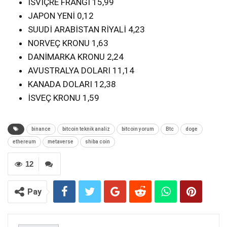
İSVİÇRE FRANGI 15,99
JAPON YENİ 0,12
SUUDİ ARABİSTAN RİYALİ 4,23
NORVEÇ KRONU 1,63
DANİMARKA KRONU 2,24
AVUSTRALYA DOLARI 11,14
KANADA DOLARI 12,38
İSVEÇ KRONU 1,59
binance
bitcoin teknik analiz
bitcoin yorum
Btc
doge
ethereum
metaverse
shiba coin
12
Pay