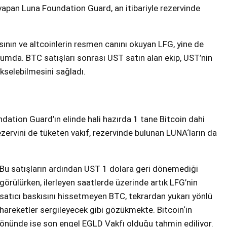
yapan Luna Foundation Guard, an itibariyle rezervinde
asının ve altcoinlerin resmen canını okuyan LFG, yine de
mda. BTC satışları sonrası UST satın alan ekip, UST’nin
ükselebilmesini sağladı.
dation Guard’ın elinde hali hazırda 1 tane Bitcoin dahi
ervini de tüketen vakıf, rezervinde bulunan LUNA‘ların da
Bu satışların ardından UST 1 dolara geri dönemediği
görülürken, ilerleyen saatlerde üzerinde artık LFG’nin
satıcı baskısını hissetmeyen BTC, tekrardan yukarı yönlü
hareketler sergileyecek gibi gözükmekte. Bitcoin‘in
önünde ise son engel EGLD Vakfı olduğu tahmin ediliyor.