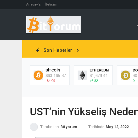
Anasayfa
İletişim
Son Haberler
BITCOIN
ETHEREUM
DO
$63,165.87
$1,679.41
$0
-84.09
+6.82
0
UST’nin Yükseliş Nedeni
Tarihinde
May 12, 2022
Tarafından
Bityorum