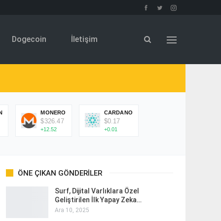
Dogecoin
İletişim
N
MONERO
CARDANO
$326.47
$0.17
+12.52
+0.01
ÖNE ÇIKAN GÖNDERILER
Surf, Dijital Varlıklara Özel
Geliştirilen İlk Yapay Zeka…
Ara 10, 2025