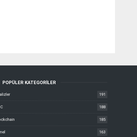
POPÜLER KATEGORILER
alizler
191
TC
188
ockchain
185
nel
163