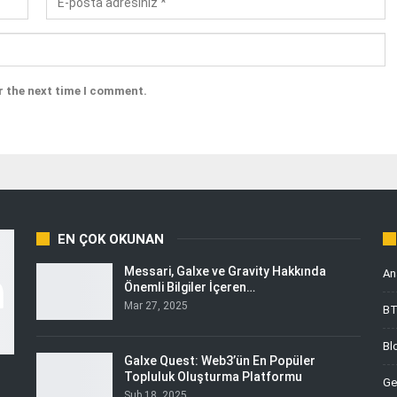
r the next time I comment.
EN ÇOK OKUNAN
Messari, Galxe ve Gravity Hakkında
An
Önemli Bilgiler İçeren…
Mar 27, 2025
B
Bl
Galxe Quest: Web3’ün En Popüler
Topluluk Oluşturma Platformu
Ge
Şub 18, 2025