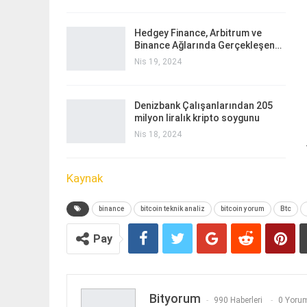
Hedgey Finance, Arbitrum ve
Binance Ağlarında Gerçekleşen…
Nis 19, 2024
Denizbank Çalışanlarından 205
milyon liralık kripto soygunu
Nis 18, 2024
Kaynak
binance
bitcoin teknik analiz
bitcoin yorum
Btc
Pay
Bityorum
990 Haberleri
0 Yorum