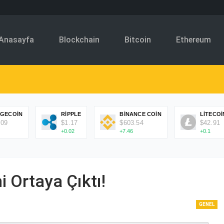
Anasayfa
Blockchain
Bitcoin
Ethereum
GECOIN
RIPPLE
BINANCE COIN
LITECOI
.09
$1.17
$603.54
$42.91
+0.02
+7.46
+0.1
 Ortaya Çıktı!
GENEL