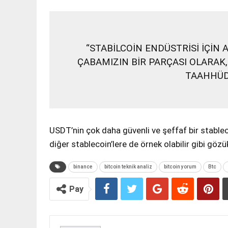
“STABİLCOİN ENDÜSTRİSİ İÇİN
ÇABAMIZIN BİR PARÇASI OLARAK
TAAHHÜD
USDT’nin çok daha güvenli ve şeffaf bir stableco
diğer stablecoin’lere de örnek olabilir gibi göz
binance
bitcoin teknik analiz
bitcoin yorum
Btc
Pay