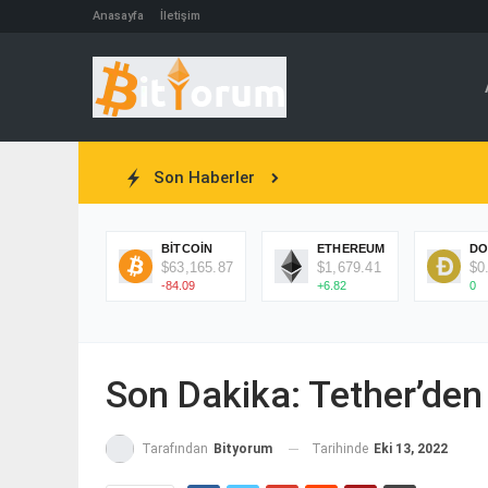
Anasayfa
İletişim
Son Haberler
BITCOIN
ETHEREUM
DO
$63,165.87
$1,679.41
$0
-84.09
+6.82
0
Son Dakika: Tether’den
Tarihinde
Eki 13, 2022
Tarafından
Bityorum