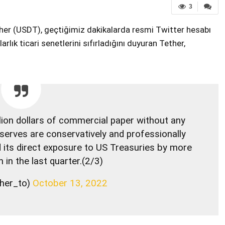
3
ther (USDT), geçtiğimiz dakikalarda resmi Twitter hesabı
rlık ticari senetlerini sıfırladığını duyuran Tether,
lion dollars of commercial paper without any
serves are conservatively and professionally
 its direct exposure to US Treasuries by more
n in the last quarter.(2/3)
ther_to)
October 13, 2022