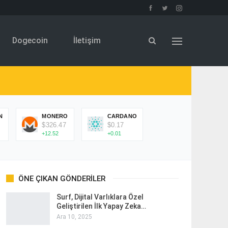
Dogecoin
İletişim
N
MONERO
CARDANO
$326.47
$0.17
+12.52
+0.01
ÖNE ÇIKAN GÖNDERILER
Surf, Dijital Varlıklara Özel
Geliştirilen İlk Yapay Zeka…
Ara 10, 2025