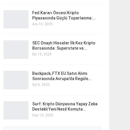
Fed Kararı Öncesi Kripto
Piyasasında Güçlü Toparlanma:…
Ara 10, 2025
SEC Onaylı Hisseler İlk Kez Kripto
Borsasında: Superstate ve…
Eki 15, 2025
Backpack, FTX EU Satın Alımı
Sonrasında Avrupa’da Regüle…
Eyl 8, 2025
Surf: Kripto Dünyasına Yapay Zeka
Destekli Yeni Nesil Komuta…
Haz 18, 2025