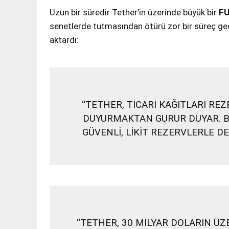
Uzun bir süredir Tether’in üzerinde büyük bir
F
senetlerde tutmasından ötürü zor bir süreç geçi
aktardı:
“TETHER, TİCARİ KAĞITLARI R
DUYURMAKTAN GURUR DUYAR. BU
GÜVENLİ, LİKİT REZERVLERLE 
“TETHER, 30 MİLYAR DOLARIN ÜZ