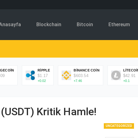
Anasayfa
Blockchain
Bitcoin
Ethereum
GECOIN
RIPPLE
BINANCE COIN
LITECOI
.09
$1.17
$603.54
$42.91
+0.02
+7.46
+0.1
 (USDT) Kritik Hamle!
UNCATEGORIZED