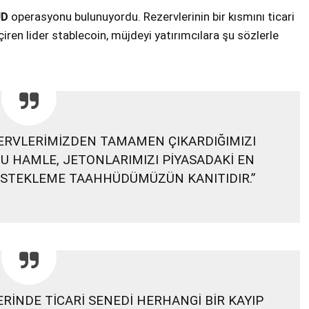
UD
operasyonu bulunuyordu. Rezervlerinin bir kısmını ticari
ren lider stablecoin, müjdeyi yatırımcılara şu sözlerle
EZERVLERİMİZDEN TAMAMEN ÇIKARDIĞIMIZI
 HAMLE, JETONLARIMIZI PİYASADAKİ EN
DESTEKLEME TAAHHÜDÜMÜZÜN KANITIDIR.”
ERİNDE TİCARİ SENEDİ HERHANGİ BİR KAYIP