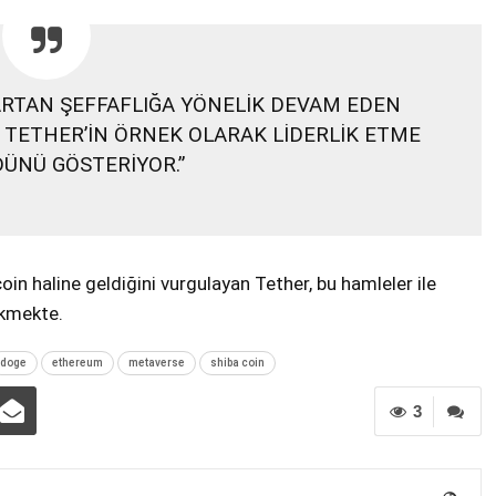
 ARTAN ŞEFFAFLIĞA YÖNELİK DEVAM EDEN
, TETHER’İN ÖRNEK OLARAK LİDERLİK ETME
ÜNÜ GÖSTERİYOR.”
in haline geldiğini vurgulayan Tether, bu hamleler ile
ükmekte.
doge
ethereum
metaverse
shiba coin
3