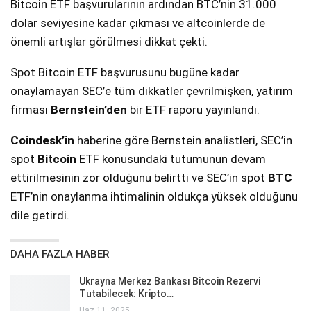
Bitcoin ETF başvurularının ardından BTC’nin 31.000
dolar seviyesine kadar çıkması ve altcoinlerde de
önemli artışlar görülmesi dikkat çekti.
Spot Bitcoin ETF başvurusunu bugüne kadar
onaylamayan SEC’e tüm dikkatler çevrilmişken, yatırım
firması
Bernstein’den
bir ETF raporu yayınlandı.
Coindesk’in
haberine göre Bernstein analistleri, SEC’in
spot
Bitcoin
ETF konusundaki tutumunun devam
ettirilmesinin zor olduğunu belirtti ve SEC’in spot
BTC
ETF’nin onaylanma ihtimalinin oldukça yüksek olduğunu
dile getirdi.
DAHA FAZLA HABER
Ukrayna Merkez Bankası Bitcoin Rezervi
Tutabilecek: Kripto…
Haz 11, 2025