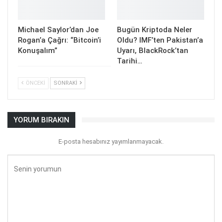
Michael Saylor’dan Joe
Bugün Kriptoda Neler
Rogan’a Çağrı: “Bitcoin’i
Oldu? IMF’ten Pakistan’a
Konuşalım”
Uyarı, BlackRock’tan
Tarihi…
ÖNCEKI
SONRAKI
YORUM BIRAKIN
E-posta hesabınız yayımlanmayacak.