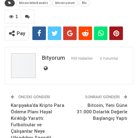
bitcoin teknik analiz
bitcoin yorum
Btc
1
Pay
Bityorum
990 Haberleri
0 Yorumlar
ÖNCEKI GÖNDERI
SONRAKI GÖNDERI
Karşıyaka’da Kripto Para
Bitcoin, Yeni Güne
Ödeme Planı Hayal
31.000 Dolarlık Değerle
Kırıklığı Yarattı:
Başlangıç Yaptı
Futbolcular ve
Çalışanlar Neye
Uğradığını Şaşırdı!