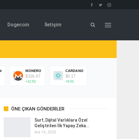
Dogecoin
İletişim
N
MONERO
CARDANO
$326.47
$0.17
+12.52
+0.01
ÖNE ÇIKAN GÖNDERILER
Surf, Dijital Varlıklara Özel
Geliştirilen İlk Yapay Zeka…
Ara 10, 2025