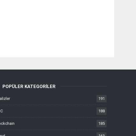
POPÜLER KATEGORILER
alizler
191
TC
188
ockchain
185
nel
163