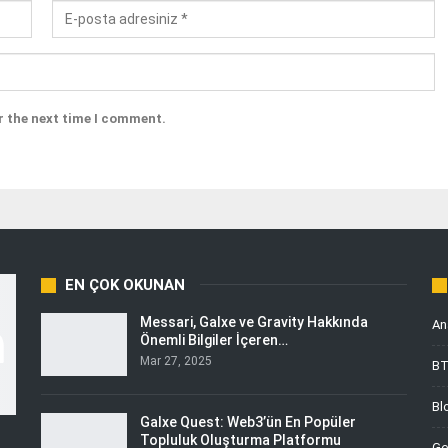
r the next time I comment.
EN ÇOK OKUNAN
Messari, Galxe ve Gravity Hakkında
An
Önemli Bilgiler İçeren…
Mar 27, 2025
B
Bl
Galxe Quest: Web3’ün En Popüler
Topluluk Oluşturma Platformu
Ge