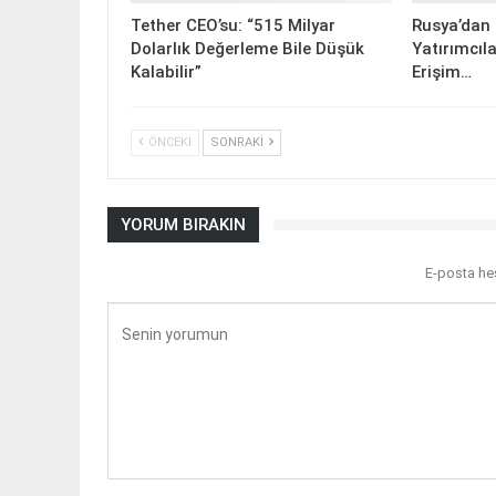
Tether CEO’su: “515 Milyar
Rusya’dan K
Dolarlık Değerleme Bile Düşük
Yatırımcıla
Kalabilir”
Erişim…
ÖNCEKI
SONRAKI
YORUM BIRAKIN
E-posta he