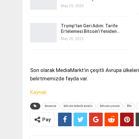
May 29, 2025
Trump’tan Geri Adım: Tarife
Ertelemesi Bitcoin’i Yeniden…
May 26, 2025
Son olarak MediaMarkt’ın çeşitli Avrupa ülkel
belirtmemizde fayda var.
Kaynak
binance
bitcoin teknik analiz
bitcoin yorum
Btc
Pay