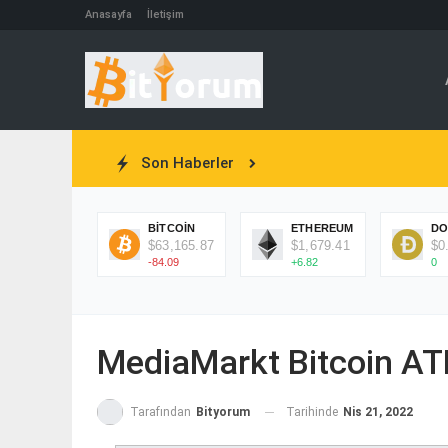
Anasayfa
İletişim
Son Haberler
BITCOIN
ETHEREUM
DO
$63,165.87
$1,679.41
$0
-84.09
+6.82
0
MediaMarkt Bitcoin AT
Tarihinde
Nis 21, 2022
Tarafından
Bityorum