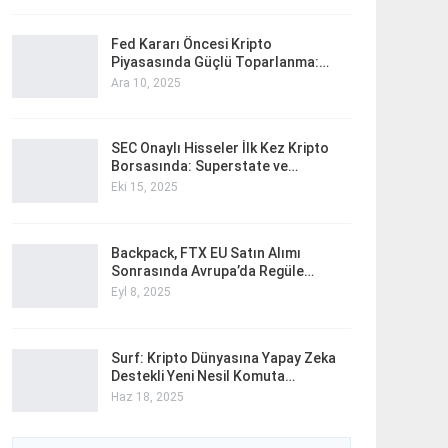
Fed Kararı Öncesi Kripto
Piyasasında Güçlü Toparlanma:…
Ara 10, 2025
SEC Onaylı Hisseler İlk Kez Kripto
Borsasında: Superstate ve…
Eki 15, 2025
Backpack, FTX EU Satın Alımı
Sonrasında Avrupa’da Regüle…
Eyl 8, 2025
Surf: Kripto Dünyasına Yapay Zeka
Destekli Yeni Nesil Komuta…
Haz 18, 2025