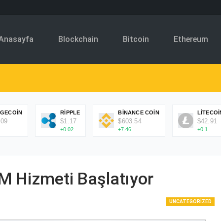
Anasayfa
Blockchain
Bitcoin
Ethereum
GECOIN
RIPPLE
BINANCE COIN
LITECOI
.09
$1.17
$603.54
$42.91
+0.02
+7.46
+0.1
M Hizmeti Başlatıyor
UNCATEGORIZED