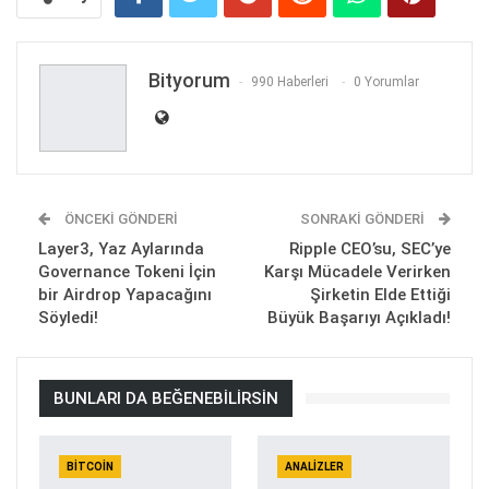
Bityorum
990 Haberleri
0 Yorumlar
ÖNCEKI GÖNDERI
SONRAKI GÖNDERI
Layer3, Yaz Aylarında
Ripple CEO’su, SEC’ye
Governance Tokeni İçin
Karşı Mücadele Verirken
bir Airdrop Yapacağını
Şirketin Elde Ettiği
Söyledi!
Büyük Başarıyı Açıkladı!
BUNLARI DA BEĞENEBILIRSIN
BITCOIN
ANALIZLER