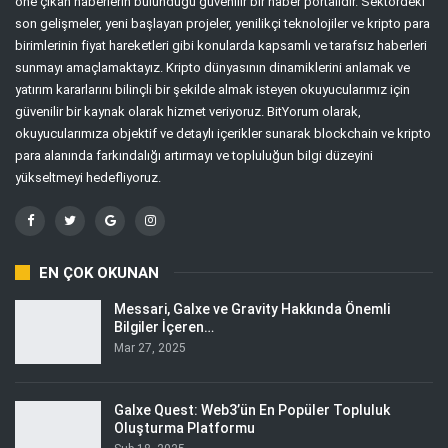
öne çıkan haberlerin bulunduğu güvenilir bir haber portalıdır. Sektördeki
son gelişmeler, yeni başlayan projeler, yenilikçi teknolojiler ve kripto para
birimlerinin fiyat hareketleri gibi konularda kapsamlı ve tarafsız haberleri
sunmayı amaçlamaktayız. Kripto dünyasının dinamiklerini anlamak ve
yatırım kararlarını bilinçli bir şekilde almak isteyen okuyucularımız için
güvenilir bir kaynak olarak hizmet veriyoruz. BitYorum olarak,
okuyucularımıza objektif ve detaylı içerikler sunarak blockchain ve kripto
para alanında farkındalığı artırmayı ve topluluğun bilgi düzeyini
yükseltmeyi hedefliyoruz.
EN ÇOK OKUNAN
Messari, Galxe ve Gravity Hakkında Önemli
Bilgiler İçeren…
Mar 27, 2025
Galxe Quest: Web3’ün En Popüler Topluluk
Oluşturma Platformu